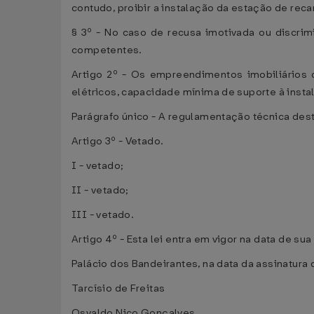
contudo, proibir a instalação da estação de re
§ 3º - No caso de recusa imotivada ou discri
competentes.
Artigo 2º - Os empreendimentos imobiliários 
elétricos, capacidade mínima de suporte à insta
Parágrafo único - A regulamentação técnica dest
Artigo 3º - Vetado.
I - vetado;
II - vetado;
III - vetado.
Artigo 4º - Esta lei entra em vigor na data de su
Palácio dos Bandeirantes, na data da assinatura d
Tarcísio de Freitas
Osvaldo Nico Gonçalves