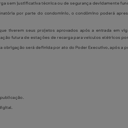
carga sem justificativa técnica ou de segurança devidamente 
minatória por parte do condomínio, o condômino poderá apres
que tiverem seus projetos aprovados após a entrada em vig
lação futura de estações de recarga para veículos elétricos p
a obrigação será definida por ato do Poder Executivo, após a p
a publicação.
igital.