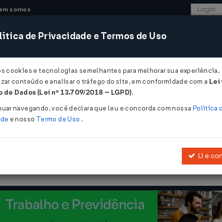
em somos
ítica de Privacidade e Termos de Uso
CONSULTORIA
SISTEMAS
COMÉRCIO EXTER
os cookies e tecnologias semelhantes para melhorar sua experiência,
zar conteúdo e analisar o tráfego do site, em conformidade com a
Lei
- São Paulo
 de Dados (Lei nº 13.709/2018 – LGPD)
.
nuar navegando, você declara que leu e concorda com nossa
Política 
ade
e nosso
Termo de Uso
.
Li e co
recarga individual para veículos elétricos em edificações residencia