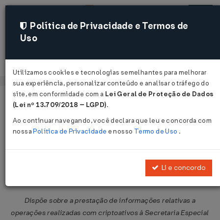
Política de Privacidade e Termos de
Uso
Acessar
Utilizamos cookies e tecnologias semelhantes para melhorar
sua experiência, personalizar conteúdo e analisar o tráfego do
site, em conformidade com a
Lei Geral de Proteção de Dados
Página Inicial
Legislações
Legislação Federal
Voltar
(Lei nº 13.709/2018 – LGPD)
.
Ao continuar navegando, você declara que leu e concorda com
Instrução Normativa RFB Nº 2291
nossa
Política de Privacidade
e nosso
Termo de Uso
.
DE 14/11/2025
Publicado no DOU em 17 nov 2025
Li e concordo
Compartilhar:
Dispõe sobre a prestação de informações relativas a
operações realizadas com criptoativos à Secretaria Especial