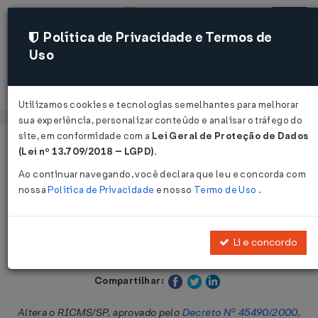
Política de Privacidade e Termos de
Uso
Acessar
Utilizamos cookies e tecnologias semelhantes para melhorar
sua experiência, personalizar conteúdo e analisar o tráfego do
site, em conformidade com a
Lei Geral de Proteção de Dados
Página Inicial
Legislações
Legislação Estadual - São Paulo
(Lei nº 13.709/2018 – LGPD)
.
Ao continuar navegando, você declara que leu e concorda com
Voltar
nossa
Política de Privacidade
e nosso
Termo de Uso
.
Decreto Nº 70293 DE 26/12/2025
Li e concordo
Publicado no DOE - SP em 29 dez 2025
Compartilhar:
Altera o RICMS/SP, aprovado pelo
Decreto Nº 45490/2000
,