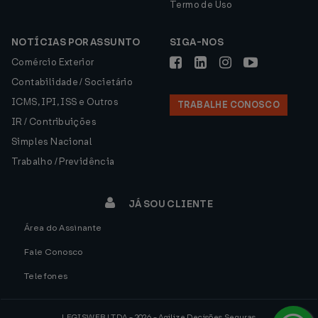
Termo de Uso
NOTÍCIAS POR ASSUNTO
SIGA-NOS
Comércio Exterior
Contabilidade / Societário
ICMS, IPI, ISS e Outros
TRABALHE CONOSCO
IR / Contribuições
Simples Nacional
Trabalho / Previdência
JÁ SOU CLIENTE
Área do Assinante
Fale Conosco
Telefones
LEGISWEB LTDA - 2026 - Agilize Decisões Seguras