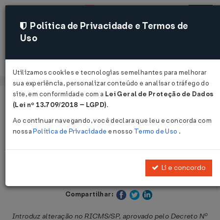
Política de Privacidade e Termos de
Uso
Acessar
Utilizamos cookies e tecnologias semelhantes para melhorar
sua experiência, personalizar conteúdo e analisar o tráfego do
site, em conformidade com a
Lei Geral de Proteção de Dados
Página Inicial
Legislações
Legislação Estadual - São Paulo
(Lei nº 13.709/2018 – LGPD)
.
Ao continuar navegando, você declara que leu e concorda com
Voltar
nossa
Política de Privacidade
e nosso
Termo de Uso
.
Decreto Nº 70218 DE 17/12/2025
Li e concordo
Publicado no DOE - SP em 18 dez 2025
Compartilhar:
Introduz alteração no RICMS/SP, aprovado pelo Decreto Nº