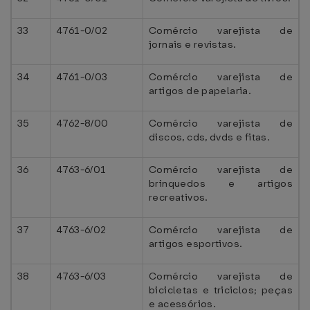
33
4761-0/02
Comércio varejista de
jornais e revistas.
34
4761-0/03
Comércio varejista de
artigos de papelaria.
35
4762-8/00
Comércio varejista de
discos, cds, dvds e fitas.
36
4763-6/01
Comércio varejista de
brinquedos e artigos
recreativos.
37
4763-6/02
Comércio varejista de
artigos esportivos.
38
4763-6/03
Comércio varejista de
bicicletas e triciclos; peças
e acessórios.