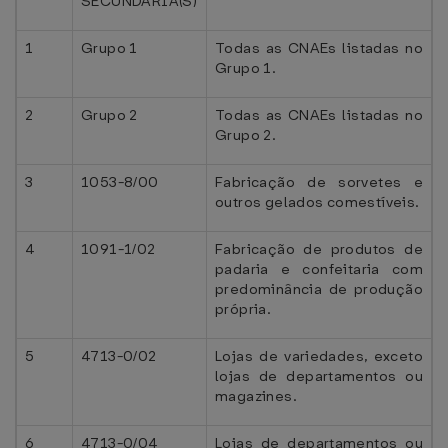
SECUNDÁRIA(S)
1
Grupo 1
Todas as CNAEs listadas no
Grupo 1.
2
Grupo 2
Todas as CNAEs listadas no
Grupo 2.
3
1053-8/00
Fabricação de sorvetes e
outros gelados comestíveis.
4
1091-1/02
Fabricação de produtos de
padaria e confeitaria com
predominância de produção
própria.
5
4713-0/02
Lojas de variedades, exceto
lojas de departamentos ou
magazines.
6
4713-0/04
Lojas de departamentos ou