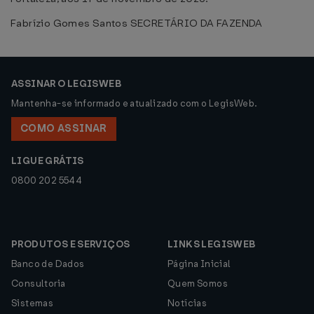
Fabrízio Gomes Santos SECRETÁRIO DA FAZENDA
ASSINAR O LEGISWEB
Mantenha-se informado e atualizado com o LegisWeb.
COMO ASSINAR
LIGUE GRÁTIS
0800 202 5544
PRODUTOS E SERVIÇOS
LINKS LEGISWEB
Banco de Dados
Página Inicial
Consultoria
Quem Somos
Sistemas
Notícias