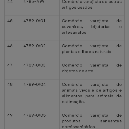
44
4785-7/99
Comércio varejista de outros
artigos usados.
45
4789-0/01
Comércio varejista de
suvenires, bijuterias e
artesanatos.
46
4789-0/02
Comércio varejista de
plantas e flores naturais.
47
4789-0/03
Comércio varejista de
objetos de arte.
48
4789-0/04
Comércio varejista de
animais vivos e de artigos e
alimentos para animais de
estimação.
49
4789-0/05
Comércio varejista de
produtos saneantes
domissanitários.