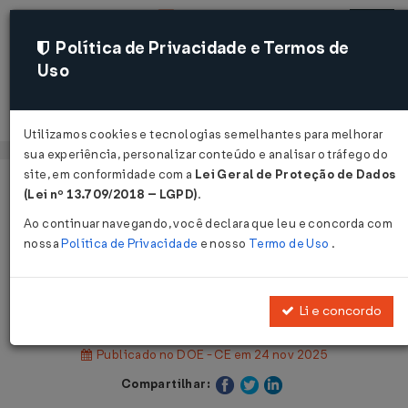
Política de Privacidade e Termos de
Uso
Acessar
Utilizamos cookies e tecnologias semelhantes para melhorar
sua experiência, personalizar conteúdo e analisar o tráfego do
site, em conformidade com a
Lei Geral de Proteção de Dados
Página Inicial
Legislações
Legislação Estadual - Ceará
(Lei nº 13.709/2018 – LGPD)
.
Ao continuar navegando, você declara que leu e concorda com
Voltar
nossa
Política de Privacidade
e nosso
Termo de Uso
.
Instrução Normativa SEFAZ Nº 142
DE 17/11/2025
Li e concordo
Publicado no DOE - CE em 24 nov 2025
Compartilhar: