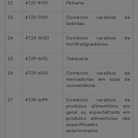
12
4722-9/02
Peixaria.
13
4723-7/00
Comércio varejista de
bebidas.
14
4724-5/00
Comércio varejista de
hortifrutigranjeiros.
15
4729-6/01
Tabacaria.
16
4729-6/02
Comércio varejista de
mercadorias em lojas de
conveniência.
17
4729-6/99
Comércio varejista de
produtos alimentícios em
geral ou especializado em
produtos alimentícios não
especificados
anteriormente.