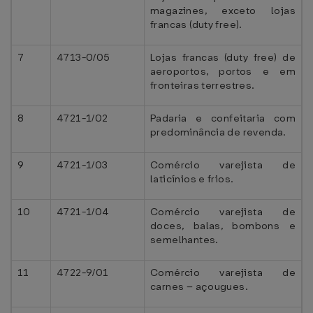
magazines, exceto lojas
francas (duty free).
7
4713-0/05
Lojas francas (duty free) de
aeroportos, portos e em
fronteiras terrestres.
8
4721-1/02
Padaria e confeitaria com
predominância de revenda.
9
4721-1/03
Comércio varejista de
laticínios e frios.
10
4721-1/04
Comércio varejista de
doces, balas, bombons e
semelhantes.
11
4722-9/01
Comércio varejista de
carnes – açougues.