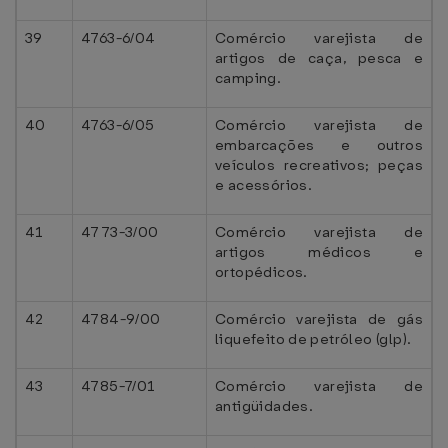
39
4763-6/04
Comércio varejista de
artigos de caça, pesca e
camping.
40
4763-6/05
Comércio varejista de
embarcações e outros
veículos recreativos; peças
e acessórios.
41
4773-3/00
Comércio varejista de
artigos médicos e
ortopédicos.
42
4784-9/00
Comércio varejista de gás
liquefeito de petróleo (glp).
43
4785-7/01
Comércio varejista de
antigüidades.