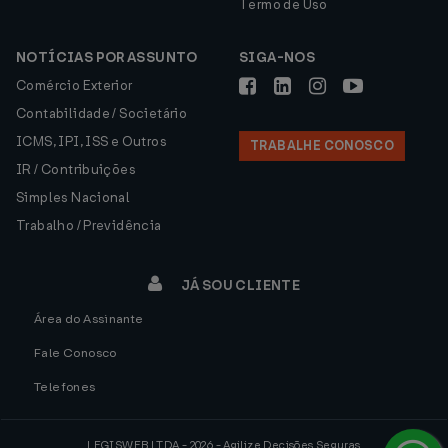
Termo de Uso
NOTÍCIAS POR ASSUNTO
SIGA-NOS
Comércio Exterior
Contabilidade / Societário
ICMS, IPI, ISS e Outros
TRABALHE CONOSCO
IR / Contribuições
Simples Nacional
Trabalho / Previdência
JÁ SOU CLIENTE
Área do Assinante
Fale Conosco
Telefones
LEGISWEB LTDA - 2026 - Agilize Decisões Seguras