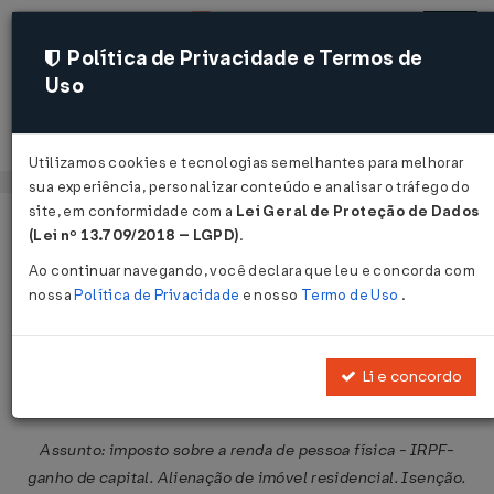
Política de Privacidade e Termos de
Uso
Acessar
Utilizamos cookies e tecnologias semelhantes para melhorar
sua experiência, personalizar conteúdo e analisar o tráfego do
site, em conformidade com a
Lei Geral de Proteção de Dados
Página Inicial
Legislações
Legislação Federal
Voltar
(Lei nº 13.709/2018 – LGPD)
.
Ao continuar navegando, você declara que leu e concorda com
Solução de Consulta COSIT Nº 236
nossa
Política de Privacidade
e nosso
Termo de Uso
.
DE 17/11/2025
Publicado no DOU em 19 nov 2025
Li e concordo
Compartilhar:
Assunto: imposto sobre a renda de pessoa física - IRPF-
ganho de capital. Alienação de imóvel residencial. Isenção.