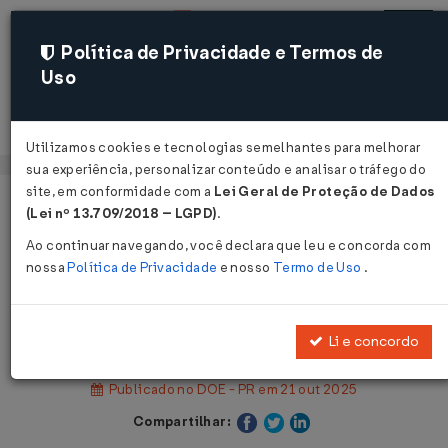
Política de Privacidade e Termos de
Uso
Acessar
Utilizamos cookies e tecnologias semelhantes para melhorar
sua experiência, personalizar conteúdo e analisar o tráfego do
site, em conformidade com a
Lei Geral de Proteção de Dados
Página Inicial
Legislações
Legislação Estadual - Paraná
(Lei nº 13.709/2018 – LGPD)
.
Ao continuar navegando, você declara que leu e concorda com
Voltar
nossa
Política de Privacidade
e nosso
Termo de Uso
.
Decreto Legislativo Nº 11 DE
20/10/2025
Li e concordo
Publicado no DOE - PR em 21 out 2025
Compartilhar: