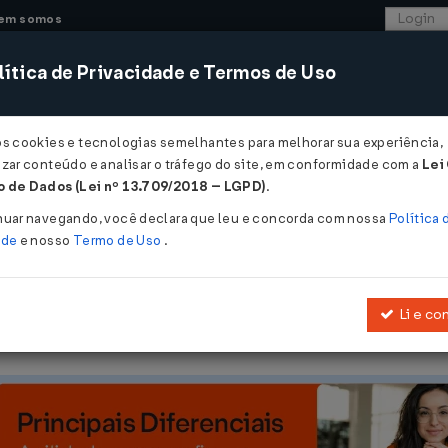
em somos
ítica de Privacidade e Termos de Uso
CONSULTORIA
SISTEMAS
COMÉRCIO EXTER
os cookies e tecnologias semelhantes para melhorar sua experiência,
zar conteúdo e analisar o tráfego do site, em conformidade com a
Lei
- Rio Grande do Sul
 de Dados (Lei nº 13.709/2018 – LGPD)
.
2025
nuar navegando, você declara que leu e concorda com nossa
Política 
ade
e nosso
Termo de Uso
.
Li e co
Decreto Nº 37699/1997
, que dispõe sobre os documentos fiscais vi