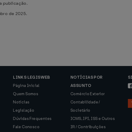
ua publicação.
ubro de 2025.
LINKS LEGISWEB
NOTÍCIAS POR
S
Página Inicial
ASSUNTO
Quem Somos
Comércio Exterior
Notícias
Contabilidade /
Legislação
Societário
Dúvidas Frequentes
ICMS, IPI, ISS e Outros
Fale Conosco
IR / Contribuições