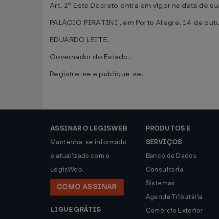
Art. 2º Este Decreto entra em vigor na data de s
PALÁCIO PIRATINI , em Porto Alegre, 14 de out
EDUARDO LEITE,
Governador do Estado.
Registre-se e publique-se.
ASSINAR O LEGISWEB
PRODUTOS E
Mantenha-se informado
SERVIÇOS
e atualizado com o
Banco de Dados
LegisWeb.
Consultoria
Sistemas
COMO ASSINAR
Agenda Tributária
LIGUE GRÁTIS
Comércio Exterior