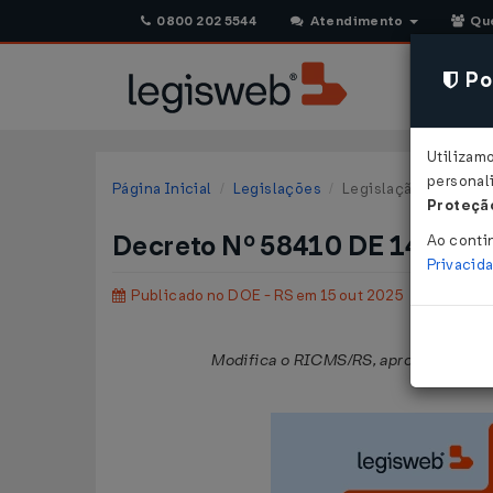
0800 202 5544
Atendimento
Qu
Pol
Utilizam
personali
Página Inicial
Legislações
Legislação Estadual 
Proteção
Decreto Nº 58410 DE 14/10/
Ao conti
Privacid
Publicado no DOE - RS em 15 out 2025
Modifica o RICMS/RS, aprovado pelo