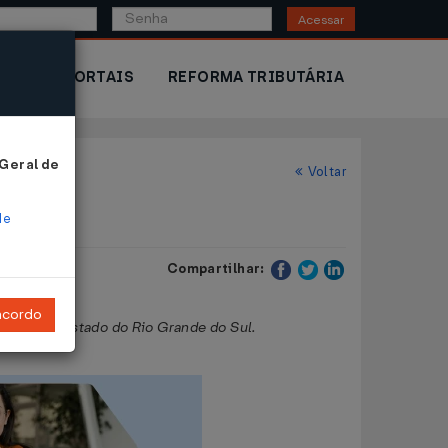
Acessar
IOR
PORTAIS
REFORMA TRIBUTÁRIA
 Geral de
Voltar
de
Compartilhar:
ncordo
gentes no Estado do Rio Grande do Sul.