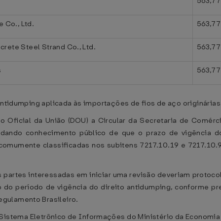
563,77
e Co., Ltd.
563,77
rete Steel Strand Co., Ltd.
563,77
s
563,77
 antidumping aplicada às importações de fios de aço originárias
io Oficial da União (DOU) a Circular da Secretaria de Comérc
 dando conhecimento público de que o prazo de vigência d
na, comumente classificadas nos subitens 7217.10.19 e 7217.
 partes interessadas em iniciar uma revisão deveriam protocola
do período de vigência do direito antidumping, conforme pre
gulamento Brasileiro.
Sistema Eletrônico de Informações do Ministério da Economia (S