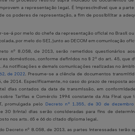
ente no processo restrito supra indicado os documentos de h
mprovem a representação legal. É imprescindível que a parte 
e os poderes de representação, a fim de possibilitar a adeq
-se-á por meio do chefe da representação oficial no Brasil o
colada, por meio do SEI, junto ao DECOM em comunicação ofic
eto nº 8.058, de 2013, serão remetidos questionários ao
s domésticos, conforme definidos no § 2º do art. 45, que disp
. As notificações e demais comunicações realizadas no âmbit
62, de 2022
. Presume-se a ciência de documentos transmitido
95, de 2014. Especificamente, no caso do prazo de resposta a
sete) dias contados da data de transmissão, em conformid
obre Tarifas e Comércio 1994 constante da Ata Final que 
TT, promulgada pelo
Decreto nº 1.355, de 30 de dezembro
de 30 (trinta) dias serão consideradas para fins de determi
osto nos arts. 65 e 66 do citado diploma legal.
do Decreto nº 8.058, de 2013, as partes interessadas terão 