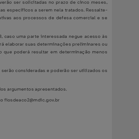
verão ser solicitadas no prazo de cinco meses,
as específicos a serem nela tratados. Ressalte-
ativas aos processos de defesa comercial e se
13, caso uma parte interessada negue acesso às
rá elaborar suas determinações preliminares ou
o, o que poderá resultar em determinação menos
o serão consideradas e poderão ser utilizados os
 dos argumentos apresentados.
ico fiosdeaco2@mdic.gov.br