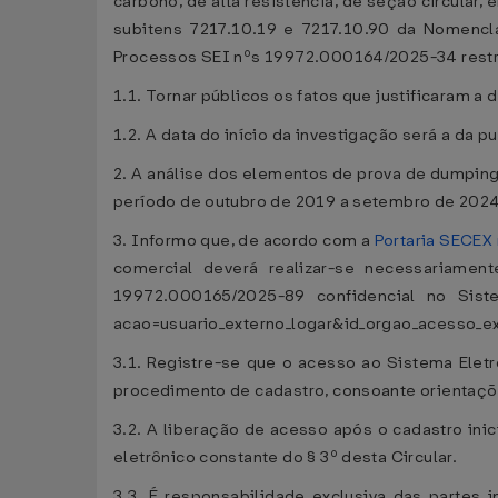
carbono, de alta resistência, de seção circular, 
subitens 7217.10.19 e 7217.10.90 da Nomencl
Processos SEI nºs 19972.000164/2025-34 restr
1.1. Tornar públicos os fatos que justificaram a
1.2. A data do início da investigação será a da pu
2. A análise dos elementos de prova de dumping
período de outubro de 2019 a setembro de 2024
3. Informo que, de acordo com a
Portaria SECEX 
comercial deverá realizar-se necessariamen
19972.000165/2025-89 confidencial no Sistema
acao=usuario_externo_logar&id_orgao_acesso_e
3.1. Registre-se que o acesso ao Sistema Ele
procedimento de cadastro, consoante orientaçõe
3.2. A liberação de acesso após o cadastro ini
eletrônico constante do § 3º desta Circular.
3.3. É responsabilidade exclusiva das partes