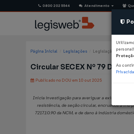
0800 202 5544
Atendimento
Qu
Pol
Utilizam
personali
Página Inicial
Legislações
Legislação Federal
Proteção
Circular SECEX Nº 79 DE 09/
Ao conti
Privacid
Publicado no DOU em 10 out 2025
Inicia investigação para averiguar a existência de 
resistência, de seção circular, encruados a frio 
7217.10.90 da NCM, e de dano à indústria domést