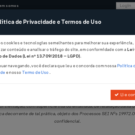
em somos
ítica de Privacidade e Termos de Uso
CONSULTORIA
SISTEMAS
COMÉRCIO EXTER
os cookies e tecnologias semelhantes para melhorar sua experiência,
zar conteúdo e analisar o tráfego do site, em conformidade com a
Lei
 de Dados (Lei nº 13.709/2018 – LGPD)
.
10/2025
nuar navegando, você declara que leu e concorda com nossa
Política 
ade
e nosso
Termo de Uso
.
Li e co
dumping nas exportações do Egito, da Espanha e da Malásia para o Br
por trefilação, com superfície lisa ou entalhada, de relaxação baixa 
ica decorrente de tal prática, objeto dos Processos SEI Nºs 1997
confidencial.