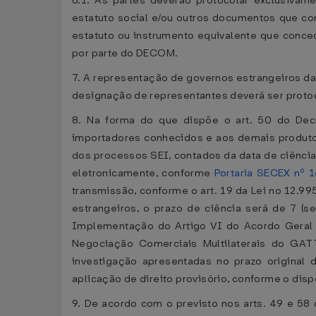
6.1. As partes deverão protocolar exclusivam
estatuto social e/ou outros documentos que co
estatuto ou instrumento equivalente que conced
por parte do DECOM.
7. A representação de governos estrangeiros dar
designação de representantes deverá ser proto
8. Na forma do que dispõe o art. 50 do Decr
importadores conhecidos e aos demais produtore
dos processos SEI, contados da data de ciência
eletronicamente, conforme
Portaria SECEX nº 1
transmissão, conforme o art. 19 da Lei no 12.9
estrangeiros, o prazo de ciência será de 7 (
Implementação do Artigo VI do Acordo Geral s
Negociação Comerciais Multilaterais do GA
investigação apresentadas no prazo original 
aplicação de direito provisório, conforme o disp
9. De acordo com o previsto nos arts. 49 e 58 