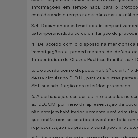
Informações em tempo hábil para o protocol
considerando o tempo necessário para a análise
3.4. Documentos submetidos intempestivamente 
extemporaneidade se dê em função do procedim
4. De acordo com o disposto na mencionada P
investigações e procedimentos de defesa com
Infraestrutura de Chaves Públicas Brasileiras - I
5. De acordo com o disposto no § 3º do art. 45 d
desta circular no D.O.U., para que outras part
SEI, sua habilitação nos referidos processos.
6. A participação das partes interessadas no cu
ao DECOM, por meio da apresentação da docume
não estejam habilitados somente será admitida
que realizarem estes atos deverá ser feita em 
representação nos prazos e condições previstos