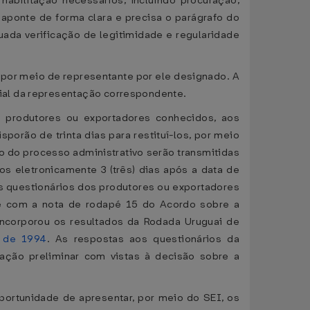
abilitação necessários, incluindo procuração,
aponte de forma clara e precisa o parágrafo do
uada verificação de legitimidade e regularidade
u por meio de representante por ele designado. A
ial da representação correspondente.
s produtores ou exportadores conhecidos, aos
orão de trinta dias para restituí-los, por meio
o do processo administrativo serão transmitidas
s eletronicamente 3 (três) dias após a data de
os questionários dos produtores ou exportadores
ade com a nota de rodapé 15 do Acordo sobre a
incorporou os resultados da Rodada Uruguai de
 de 1994
. As respostas aos questionários da
nação preliminar com vistas à decisão sobre a
oportunidade de apresentar, por meio do SEI, os