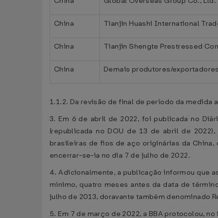
China
Global Overseas Group Co., Ltd.
China
Tianjin Huashi International Trad
China
Tianjin Shengte Prestressed Conc
China
Demais produtores/exportadore
1.1.2. Da revisão de final de período da medida
3. Em 6 de abril de 2022, foi publicada no Diár
(republicada no DOU de 13 de abril de 2022),
brasileiras de fios de aço originárias da Chi
encerrar-se-ia no dia 7 de julho de 2022.
4. Adicionalmente, a publicação informou que as
mínimo, quatro meses antes da data de término 
julho de 2013, doravante também denominado Re
5. Em 7 de março de 2022, a BBA protocolou, no 