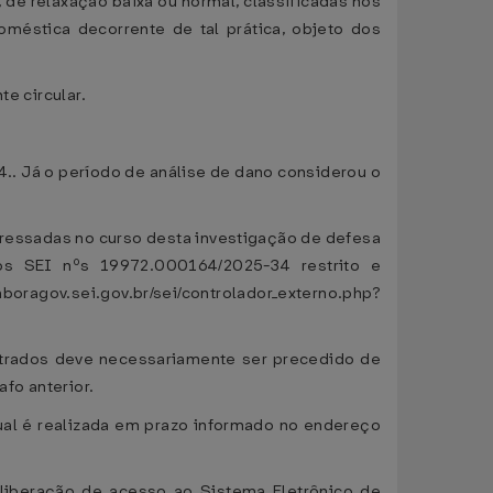
a, de relaxação baixa ou normal, classificadas nos
éstica decorrente de tal prática, objeto dos
te circular.
.. Já o período de análise de dano considerou o
teressadas no curso desta investigação de defesa
sos SEI nºs 19972.000164/2025-34 restrito e
ragov.sei.gov.br/sei/controlador_externo.php?
strados deve necessariamente ser precedido de
fo anterior.
qual é realizada em prazo informado no endereço
 liberação de acesso ao Sistema Eletrônico de