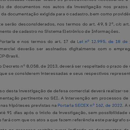
o de documentos nos autos da investigação nos prazos p
 da documentação exigida para o cadastro, bem como providênc
serão desconsiderados, nos termos do art. 49, § 2º, c/c art.
ento de cadastro no Sistema Eletrônico de Informações.
ortaria e nos termos do art. 17 da
Lei nº 12.995, de 18 de
ercial deverão ser assinados digitalmente com o emprego
CP-Brasil.
o Decreto nº 8.058, de 2013, deverá ser respeitado o prazo de v
es que se considerem interessadas e seus respectivos represen
rso desta investigação de defesa comercial deverá realizar-se 
ntação pertinente no SEI. A intervenção em processos de 
 nas hipóteses previstas na
Portaria SECEX nº 162, de 2022
. A
até 91 dias após o início da investigação, sem possibilidade
 fará com que os atos a que fazem referência este parágrafo s