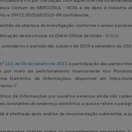
encruados a frio por trefilação, com superfície lisa ou entalhad
atura Comum do MERCOSUL - NCM, e de dano à indústria dom
ito e 19972.000165/2025-89 confidencial.
 decisão de abertura da investigação, conforme o anexo à presen
blicação desta circular no Diário Oficial da União - D.O.U.
 considerou o período de: outubro de 2023 a setembro de 2024
.
nº 162, de 06 de janeiro de 2022
, a participação das partes in
te por meio de peticionamento intercorrente nos Proces
 Eletrônico de Informações, disponível em https://colabo
xterno=7
trônico de Informações por usuários externos ainda não cada
s constantes do endereço eletrônico a que se refere o parágra
cial é efetivada após análise da documentação submetida, a 
 interessadas realizar todos os procedimentos necessários à