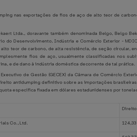
umping nas exportações de fios de aço de alto teor de carbon
kaert Ltda., doravante também denominada Belgo, Belgo Bekae
o do Desenvolvimento, Indústria e Comércio Exterior - MDIC
lto teor de carbono, de alta resistência, de seção circular, en
simplesmente fios de aço, usualmente classificadas nos sub
a, e de dano à indústria doméstica decorrente de tal prática.
ê Executivo de Gestão (GECEX) da Câmara de Comércio Exteri
direito antidumping definitivo sobre as importações brasileiras
líquota específica fixada em dólares estadunidenses por tonel
Direit
als Co., Ltd.
124,33