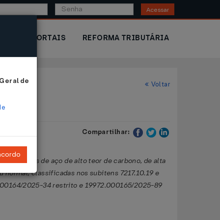
Acessar
IOR
PORTAIS
REFORMA TRIBUTÁRIA
 Geral de
Voltar
de
Compartilhar:
ncordo
asil de fios de aço de alto teor de carbono, de alta
ou normal, classificadas nos subitens 7217.10.19 e
2.000164/2025-34 restrito e 19972.000165/2025-89