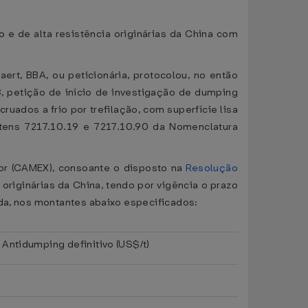
o e de alta resistência originárias da China com
rt, BBA, ou peticionária, protocolou, no então
, petição de início de investigação de dumping
cruados a frio por trefilação, com superfície lisa
itens 7217.10.19 e 7217.10.90 da Nomenclatura
or (CAMEX), consoante o disposto na
Resolução
 originárias da China, tendo por vigência o prazo
ada, nos montantes abaixo especificados:
o Antidumping definitivo (US$/t)