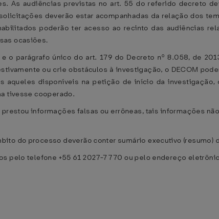
. As audiências previstas no art. 55 do referido decreto de
s solicitações deverão estar acompanhadas da relação dos tem
bilitados poderão ter acesso ao recinto das audiências rel
sas ocasiões.
 e o parágrafo único do art. 179 do Decreto nº 8.058, de 20
stivamente ou crie obstáculos à investigação, o DECOM pode
dos aqueles disponíveis na petição de início da investigaçã
ma tivesse cooperado.
 prestou informações falsas ou errôneas, tais informações nã
bito do processo deverão conter sumário executivo (resumo)
dos pelo telefone +55 61 2027-7770 ou pelo endereço eletrôn