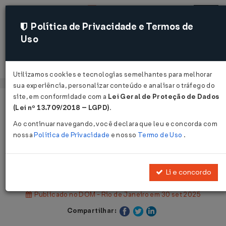
Política de Privacidade e Termos de
Uso
Acessar
Utilizamos cookies e tecnologias semelhantes para melhorar
sua experiência, personalizar conteúdo e analisar o tráfego do
site, em conformidade com a
Lei Geral de Proteção de Dados
Página Inicial
Legislações
(Lei nº 13.709/2018 – LGPD)
.
Legislação Municipal - Rio de Janeiro
Ao continuar navegando, você declara que leu e concorda com
nossa
Política de Privacidade
e nosso
Termo de Uso
.
Voltar
Decreto Nº 56867 DE 29/09/2025
Li e concordo
Publicado no DOM - Rio de Janeiro em 30 set 2025
Compartilhar: