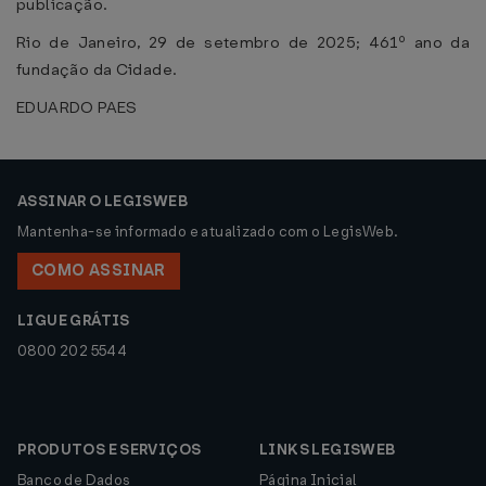
publicação.
Rio de Janeiro, 29 de setembro de 2025; 461º ano da
fundação da Cidade.
EDUARDO PAES
ASSINAR O LEGISWEB
Mantenha-se informado e atualizado com o LegisWeb.
COMO ASSINAR
LIGUE GRÁTIS
0800 202 5544
PRODUTOS E SERVIÇOS
LINKS LEGISWEB
Banco de Dados
Página Inicial