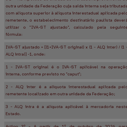
outra unidade da Federação cuja saída interna seja tributad
com alíquota superior à alíquota interestadual aplicada pel
remetente, o estabelecimento destinatário paulista dever
utilizar o "IVA-ST ajustado", calculado pela seguint
fórmula:
IVA-ST ajustado = [(1+IVA-ST original) x (1 - ALQ inter) / (1 
ALQ intra)] -1, onde:
1 - IVA-ST original é o IVA-ST aplicável na operaçã
interna, conforme previsto no "caput";
2 - ALQ inter é a alíquota interestadual aplicada pel
remetente localizado em outra unidade da Federação;
3 - ALQ intra é a alíquota aplicável à mercadoria nest
Estado.
Artigo 3º - A partir de 1º de outubro de 2026, par