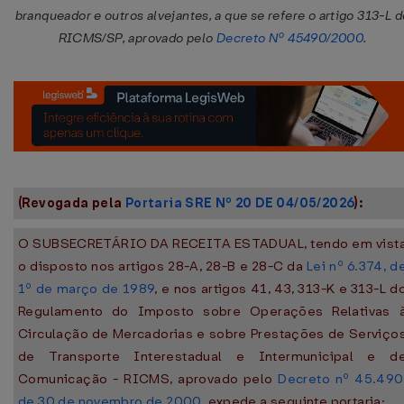
branqueador e outros alvejantes, a que se refere o artigo 313-L d
RICMS/SP, aprovado pelo
Decreto Nº 45490/2000
.
(Revogada pela
Portaria SRE Nº 20 DE 04/05/2026
):
O SUBSECRETÁRIO DA RECEITA ESTADUAL, tendo em vist
o disposto nos artigos 28-A, 28-B e 28-C da
Lei nº 6.374, d
1º de março de 1989
, e nos artigos 41, 43, 313-K e 313-L d
Regulamento do Imposto sobre Operações Relativas 
Circulação de Mercadorias e sobre Prestações de Serviço
de Transporte Interestadual e Intermunicipal e d
Comunicação - RICMS, aprovado pelo
Decreto nº 45.490
de 30 de novembro de 2000
, expede a seguinte portaria: