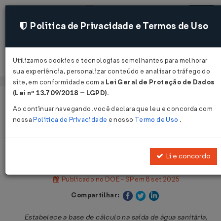
Política de Privacidade e Termos de Uso
Utilizamos cookies e tecnologias semelhantes para melhorar
Acessar
sua experiência, personalizar conteúdo e analisar o tráfego do
site, em conformidade com a
Lei Geral de Proteção de Dados
(Lei nº 13.709/2018 – LGPD)
.
Página Inicial
Legislações
Legislação Estadual - São Paulo
Ao continuar navegando, você declara que leu e concorda com
nossa
Política de Privacidade
e nosso
Termo de Uso
.
Volt
Portaria SRE Nº 57 DE 08/09/2025
Li e concordo
Publicado no DOE - SP em 8 set 2025
Compartilhar:
Estabelece a base de cálculo na saída de água sanitária,