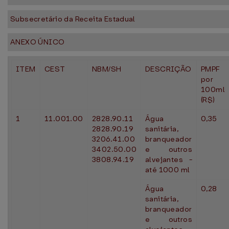
Subsecretário da Receita Estadual
ANEXO ÚNICO
ITEM
CEST
NBM/SH
DESCRIÇÃO
PMPF
por
100ml
(R$)
1
​11.001.00
2828.90.11
Água
0,35
2828.90.19
sanitária,
3206.41.00
branqueador
3402.50.00
e outros
3808.94.19​​
alvejantes -
até 1000 ml
​Água
0,28
sanitária,
branqueador
e outros