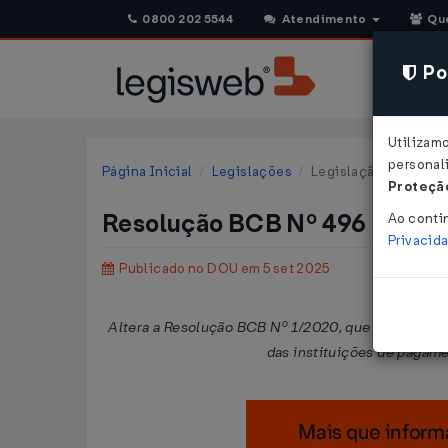
0800 202 5544
Atendimento
Qu
Pol
Utilizam
personali
Página Inicial
Legislações
Legislação Federal
Proteção
Resolução BCB Nº 496 DE 05
Ao conti
Privacid
Publicado no DOU em 5 set 2025
Altera a Resolução BCB Nº 1/2020, que institui o a
das instituições de pagame