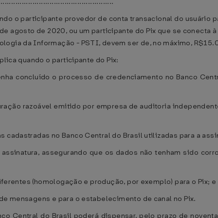
......................................................
quando o participante provedor de conta transacional do usuário
 12 de agosto de 2020, ou um participante do Pix que se conecta
logia da Informação - PSTI, devem ser de, no máximo, R$15.00
plica quando o participante do Pix:
enha concluído o processo de credenciamento no Banco Centr
guração razoável emitido por empresa de auditoria independent
s cadastradas no Banco Central do Brasil utilizadas para a ass
da assinatura, assegurando que os dados não tenham sido co
 diferentes (homologação e produção, por exemplo) para o Pix; e
 de mensagens e para o estabelecimento de canal no Pix.
anco Central do Brasil poderá dispensar, pelo prazo de novent