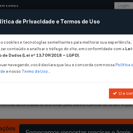
em somos
ítica de Privacidade e Termos de Uso
CONSULTORIA
SISTEMAS
COMÉRCIO EXTER
os cookies e tecnologias semelhantes para melhorar sua experiência,
zar conteúdo e analisar o tráfego do site, em conformidade com a
Lei
 de Dados (Lei nº 13.709/2018 – LGPD)
.
/09/2025
nuar navegando, você declara que leu e concorda com nossa
Política 
ade
e nosso
Termo de Uso
.
Li e co
rranjo de pagamentos Pix e aprova o seu regulamento, para ajustar d
nto não autorizadas a funcionar pelo Banco Central do Brasil e que 