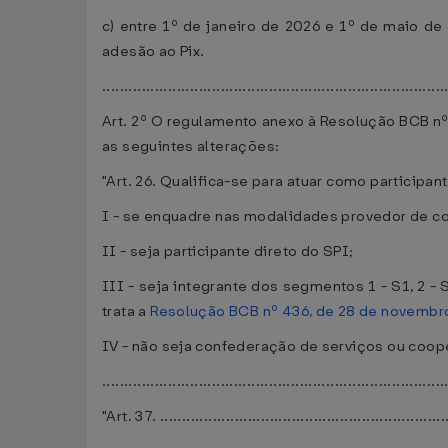
c) entre 1º de janeiro de 2026 e 1º de maio d
adesão ao Pix.
.............................................................................
Art. 2º O regulamento anexo à Resolução BCB nº 
as seguintes alterações:
"Art. 26. Qualifica-se para atuar como participan
I - se enquadre nas modalidades provedor de con
II - seja participante direto do SPI;
III - seja integrante dos segmentos 1 - S1, 2 - 
trata a
Resolução BCB nº 436, de 28 de novembr
IV - não seja confederação de serviços ou coope
.............................................................................
"Art. 37. ..................................................................