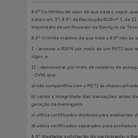
..............................................................................
§ 3º Os limites de valor de que trata o caput, 
trata o art. 3º, § 9º, da Resolução BCB nº 1, de
intermédio de um Provedor de Serviços de Tecno
§ 4º O limite máximo de que trata o § 3º não se a
I - acessar a RSFN por meio de um PSTI que t
vigor; e
II - demonstrar, por meio de relatório de asse
- CVM, que:
a) não compartilha com o PSTI as chaves privada
b) valida a integridade das transações antes 
geração da mensagem;
c) utiliza certificados distintos para ambientes
d) adota certificados separados para assinatura
§ 5º Mediante solicitação do participante, o B