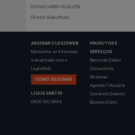
DIOGO ABRY GUILLEN
Diretor Substituto
ASSINAR O LEGISWEB
PRODUTOS E
Mantenha-se informado
SERVIÇOS
e atualizado com o
Banco de Dados
LegisWeb.
Consultoria
Sistemas
COMO ASSINAR
Agenda Tributária
LIGUE GRÁTIS
Comércio Exterior
0800 202 5544
Boletim Diário