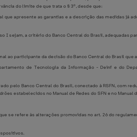
rvância do limite de que trata o § 3º, desde que:
al que apresente as garantias e a descrição das medidas já ad
iso I sejam, a critério do Banco Central do Brasil, adequadas pa
mal ao participante da decisão do Banco Central do Brasil que a
Departamento de Tecnologia da Informação - Deinf e do Dep
ado pelo Banco Central do Brasil, conectado à RSFN, com redu
rões estabelecidos no Manual de Redes do SFN e no Manual d
o que se refere às alterações promovidas no art. 26 do regulam
ispositivos.