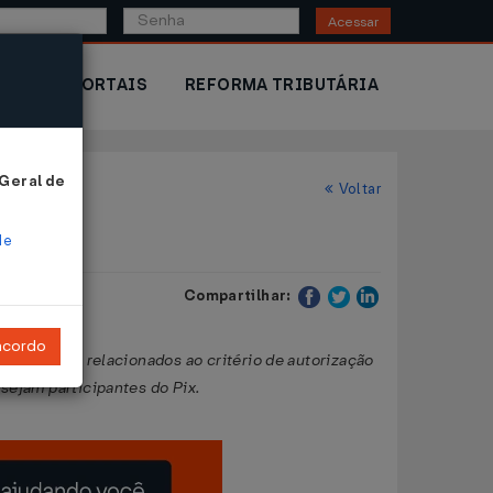
Acessar
IOR
PORTAIS
REFORMA TRIBUTÁRIA
 Geral de
Voltar
de
Compartilhar:
ncordo
ispositivos relacionados ao critério de autorização
sejam participantes do Pix.