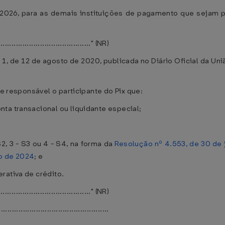
e 2026, para as demais instituições de pagamento que sejam 
..........................................." (NR)
1, de 12 de agosto de 2020, publicada no Diário Oficial da Un
te responsável o participante do Pix que:
ta transacional ou liquidante especial;
S2, 3 - S3 ou 4 - S4, na forma da
Resolução nº 4.553, de 30 de 
o de 2024
; e
rativa de crédito.
..........................................." (NR)
.................................................