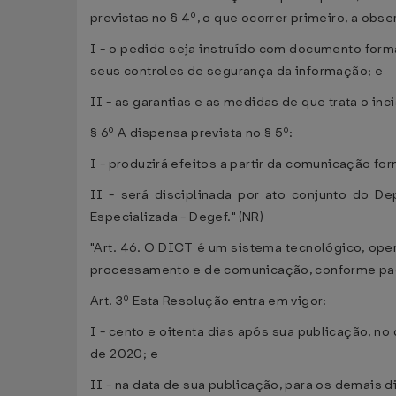
previstas no § 4º, o que ocorrer primeiro, a obse
I - o pedido seja instruído com documento form
seus controles de segurança da informação; e
II - as garantias e as medidas de que trata o inc
§ 6º A dispensa prevista no § 5º:
I - produzirá efeitos a partir da comunicação for
II - será disciplinada por ato conjunto do 
Especializada - Degef." (NR)
"Art. 46. O DICT é um sistema tecnológico, oper
processamento e de comunicação, conforme pad
Art. 3º Esta Resolução entra em vigor:
I - cento e oitenta dias após sua publicação, n
de 2020; e
II - na data de sua publicação, para os demais d