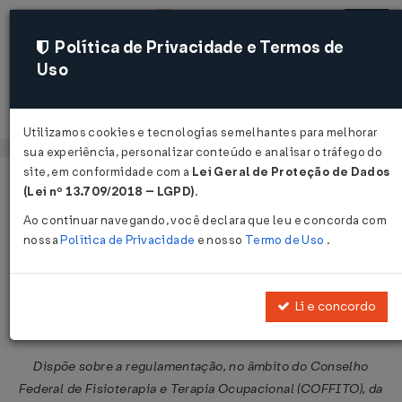
Política de Privacidade e Termos de
Uso
Acessar
Utilizamos cookies e tecnologias semelhantes para melhorar
sua experiência, personalizar conteúdo e analisar o tráfego do
site, em conformidade com a
Lei Geral de Proteção de Dados
Página Inicial
Legislações
Legislação Federal
Voltar
(Lei nº 13.709/2018 – LGPD)
.
Ao continuar navegando, você declara que leu e concorda com
Resolução COFFITO Nº 624 DE
nossa
Política de Privacidade
e nosso
Termo de Uso
.
27/08/2025
Publicado no DOU em 5 set 2025
Li e concordo
Compartilhar:
Dispõe sobre a regulamentação, no âmbito do Conselho
Federal de Fisioterapia e Terapia Ocupacional (COFFITO), da