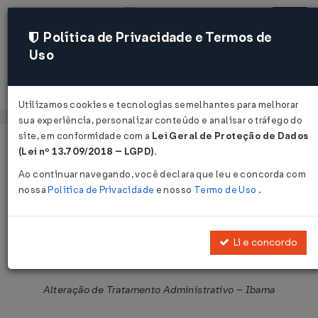
Política de Privacidade e Termos de
Uso
Acessar
Utilizamos cookies e tecnologias semelhantes para melhorar
sua experiência, personalizar conteúdo e analisar o tráfego do
site, em conformidade com a
Lei Geral de Proteção de Dados
Página Inicial
Legislações
Legislação Federal
Voltar
(Lei nº 13.709/2018 – LGPD)
.
Ao continuar navegando, você declara que leu e concorda com
Notícia Siscomex Importação Nº 73
nossa
Política de Privacidade
e nosso
Termo de Uso
.
DE 31/07/2025
Publicado no DOU em 31 jul 2025
Li e concordo
Compartilhar:
Alteração de Tratamento Administrativo – Ibama