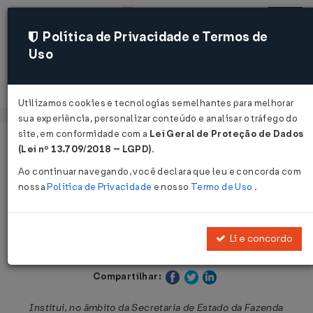
Política de Privacidade e Termos de
Uso
Acessar
Utilizamos cookies e tecnologias semelhantes para melhorar
sua experiência, personalizar conteúdo e analisar o tráfego do
site, em conformidade com a
Lei Geral de Proteção de Dados
Página Inicial
Legislações
Legislação Estadual - Maranhão
(Lei nº 13.709/2018 – LGPD)
.
Ao continuar navegando, você declara que leu e concorda com
Voltar
nossa
Política de Privacidade
e nosso
Termo de Uso
.
Lei Nº 12591 DE 25/06/2025
Li e concordo
Publicado no DOE - MA em 25 jun 2025
Compartilhar:
Institui, no âmbito da Secretaria de Estado da Fazenda