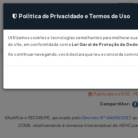
Política de Privacidade e Termos de Uso
Utilizamos cookies e tecnologias semelhantes para melhorar sua e
Acessar
do site, em conformidade com a
Lei Geral de Proteção de Dados
Ao continuar navegando, você declara que leu e concorda com n
Página Inicial
Legislações
Legislação Estadual - Pernambuc
Decreto Nº 58722 DE 03/06/2025
Publicado no DOE - PE
Compartilhar:
Modifica o RICMS/PE, aprovado pelo
Decreto Nº 44650/2017
, q
ICMS, relativamente à remessa interestadual de AEHC pa