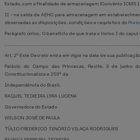
Estado, com a finalidade de armazenagem (Convênio ICMS 19
II - na saída de AEHC para armazenagem em estabelecimento
observadas as disposições, condições e requisitos do
Prot
Parágrafo único. O benefício de que trata o inciso I do caput
..................................................................................................
Art. 2º Este Decreto entra em vigor na data de sua publicaçã
Palácio do Campo das Princesas, Recife, 3 de junho 
Constitucionalista e 203º da
Independência do Brasil.
RAQUEL TEIXEIRA LYRA LUCENA
Governadora do Estado
WILSON JOSÉ DE PAULA
TÚLIO FREDERICO TENÓRIO VILAÇA RODRIGUES
BIANCA FERREIRA TEIXEIRA