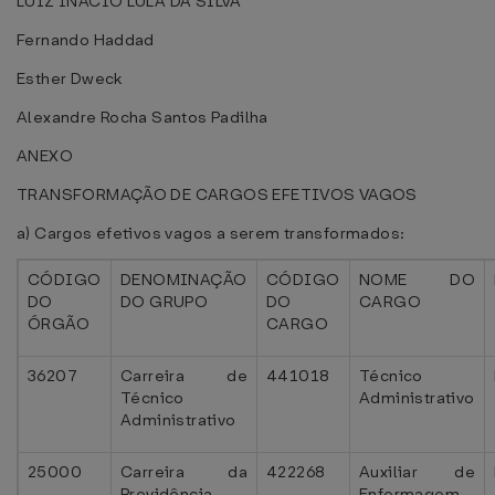
LUIZ INÁCIO LULA DA SILVA
Fernando Haddad
Esther Dweck
Alexandre Rocha Santos Padilha
ANEXO
TRANSFORMAÇÃO DE CARGOS EFETIVOS VAGOS
a) Cargos efetivos vagos a serem transformados:
CÓDIGO
DENOMINAÇÃO
CÓDIGO
NOME DO
DO
DO GRUPO
DO
CARGO
ÓRGÃO
CARGO
36207
Carreira de
441018
Técnico
Técnico
Administrativo
Administrativo
25000
Carreira da
422268
Auxiliar de
Previdência,
Enfermagem