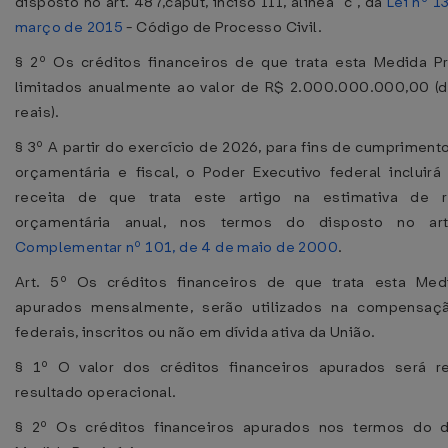
disposto no art. 487,caput, inciso III, alínea "c", da
Lei nº 1
março de 2015
- Código de Processo Civil.
§ 2º Os créditos financeiros de que trata esta Medida Pr
limitados anualmente ao valor de R$ 2.000.000.000,00 (d
reais).
§ 3º A partir do exercício de 2026, para fins de cumpriment
orçamentária e fiscal, o Poder Executivo federal incluirá
receita de que trata este artigo na estimativa de r
orçamentária anual, nos termos do disposto no 
Complementar nº 101, de 4 de maio de 2000
.
Art. 5º Os créditos financeiros de que trata esta Medi
apurados mensalmente, serão utilizados na compensaçã
federais, inscritos ou não em dívida ativa da União.
§ 1º O valor dos créditos financeiros apurados será r
resultado operacional.
§ 2º Os créditos financeiros apurados nos termos do d