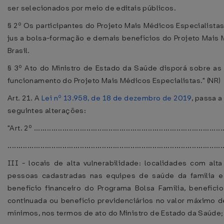
ser selecionados por meio de editais públicos.
§ 2º Os participantes do Projeto Mais Médicos Especialista
jus a bolsa-formação e demais benefícios do Projeto Mais 
Brasil.
§ 3º Ato do Ministro de Estado da Saúde disporá sobre as
funcionamento do Projeto Mais Médicos Especialistas." (NR)
Art. 21. A
Lei nº 13.958, de 18 de dezembro de 2019
, passa a
seguintes alterações:
"Art. 2º .......................................................................................
..................................................................................................
III - locais de alta vulnerabilidade: localidades com alt
pessoas cadastradas nas equipes de saúde da família 
benefício financeiro do Programa Bolsa Família, benefíci
continuada ou benefício previdenciários no valor máximo d
mínimos, nos termos de ato do Ministro de Estado da Saúde;