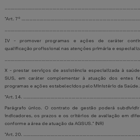
................................................................................................
"Art. 7º ......................................................................................
..................................................................................................
IV - promover programas e ações de caráter conti
qualificação profissional nas atenções primária e especiali
..................................................................................................
X - prestar serviços de assistência especializada à saúd
SUS, em caráter complementar à atuação dos entes fe
programas e ações estabelecidos pelo Ministério da Saúde."
"Art. 14. .....................................................................................
Parágrafo único. O contrato de gestão poderá subdividi
indicadores, os prazos e os critérios de avaliação em dif
conforme a área de atuação da AGSUS." (NR)
"Art. 20. .....................................................................................