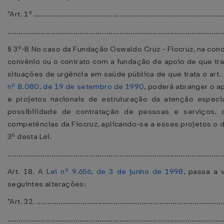
"Art. 1º .......................................................................................
..................................................................................................
§ 3º-B No caso da Fundação Oswaldo Cruz - Fiocruz, na con
convênio ou o contrato com a fundação de apoio de que tra
situações de urgência em saúde pública de que trata o art. 
nº 8.080, de 19 de setembro de 1990
, poderá abranger o ap
e projetos nacionais de estruturação da atenção especi
possibilidade de contratação de pessoas e serviços, 
competências da Fiocruz, aplicando-se a esses projetos o d
3º desta Lei.
................................................................................................
Art. 18. A
Lei nº 9.656, de 3 de junho de 1998
, passa a 
seguintes alterações:
"Art. 32. .....................................................................................
..................................................................................................