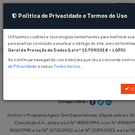
Política de Privacidade e Termos de Uso
Utilizamos cookies e tecnologias semelhantes para melhorar sua
Acessar
personalizar conteúdo e analisar o tráfego do site, em conformi
Geral de Proteção de Dados (Lei nº 13.709/2018 – LGPD)
.
Ao continuar navegando, você declara que leu e concorda com n
Página Inicial
Legislações
Legislação Federal
de Privacidade
e nosso
Termo de Uso
.
Medida Provisória Nº 1301 DE 30/05
Li
Publicado no DOU em 30 mai 2025
Compartilhar:
Institui o Programa Agora Tem Especialistas, dispõe sobre o G
Conceição S.A., altera a Lei Nº 8080/1990, a Lei Nº 8958/199
9656/1998, a Lei Nº 12732/2012, a Lei Nº 12871/2013, e a Lei 