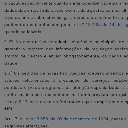
o caput, especialmente quanto à interoperabilidade para r
dados dos entes federativos, permitida a gestão compartil
e pelos entes subnacionais, garantidos o atendimento aos 
parâmetros estabelecidos pela
Lei nº 13.709, de 14 de a
quando aplicáveis.
§ 2º As secretarias estaduais, distrital e municipais de
garantir o registro das informações da regulação assis
âmbito de gestão e enviar, obrigatoriamente, os dados ao
Saúde.
§ 3º Os pedidos de novas habilitações, credenciamentos 
valores relacionados à prestação de serviços estabe
políticas e pelos programas da atenção especializada à
serão analisados e concedidos, na forma prevista no regu
trata o § 1º, para os entes federativos que cumprirem o dis
(NR)
Art. 17. A
Lei nº 8.958, de 20 de dezembro de 1994
, passa a
seguintes alterações: