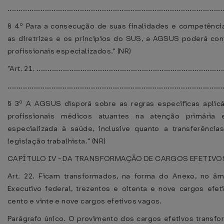
..................................................................................................
§ 4º Para a consecução de suas finalidades e competênci
as diretrizes e os princípios do SUS, a AGSUS poderá cont
profissionais especializados." (NR)
"Art. 21. .....................................................................................
..................................................................................................
§ 3º A AGSUS disporá sobre as regras específicas aplic
profissionais médicos atuantes na atenção primária
especializada à saúde, inclusive quanto a transferência
legislação trabalhista." (NR)
CAPÍTULO IV - DA TRANSFORMAÇÃO DE CARGOS EFETIV
Art. 22. Ficam transformados, na forma do Anexo, no â
Executivo federal, trezentos e oitenta e nove cargos efe
cento e vinte e nove cargos efetivos vagos.
Parágrafo único. O provimento dos cargos efetivos transf