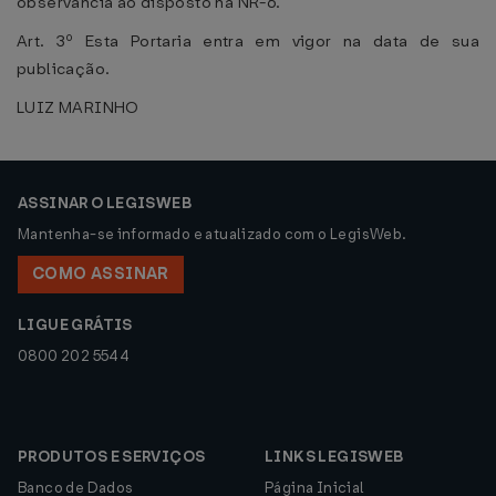
observância ao disposto na NR-6.
Art. 3º Esta Portaria entra em vigor na data de sua
publicação.
LUIZ MARINHO
ASSINAR O LEGISWEB
Mantenha-se informado e atualizado com o LegisWeb.
COMO ASSINAR
LIGUE GRÁTIS
0800 202 5544
PRODUTOS E SERVIÇOS
LINKS LEGISWEB
Banco de Dados
Página Inicial