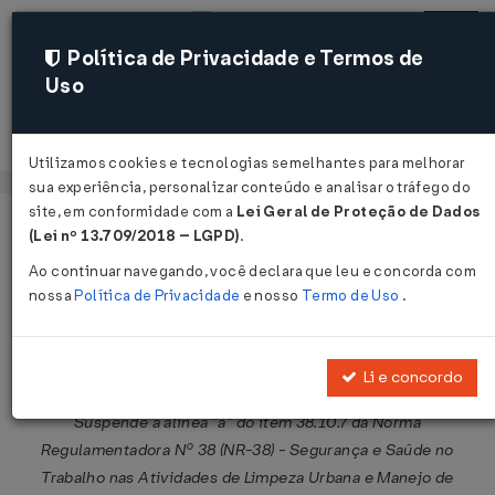
Política de Privacidade e Termos de
Uso
Acessar
Utilizamos cookies e tecnologias semelhantes para melhorar
sua experiência, personalizar conteúdo e analisar o tráfego do
site, em conformidade com a
Lei Geral de Proteção de Dados
Página Inicial
Legislações
Legislação Federal
Voltar
(Lei nº 13.709/2018 – LGPD)
.
Ao continuar navegando, você declara que leu e concorda com
Portaria MTE Nº 779 DE 16/05/2025
nossa
Política de Privacidade
e nosso
Termo de Uso
.
Publicado no DOU em 20 mai 2025
Compartilhar:
Li e concordo
Suspende a alínea "a" do item 38.10.7 da Norma
Regulamentadora Nº 38 (NR-38) - Segurança e Saúde no
Trabalho nas Atividades de Limpeza Urbana e Manejo de