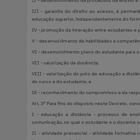
II - desenvolvimento de processos de ensino e a
III - garantia do direito ao acesso, à perma
educação superior, independentemente do forma
IV - promoção da interação entre estudantes e 
V - desenvolvimento de habilidades e competên
VI - desenvolvimento pleno do estudante para o e
VII - valorização da docência;
VIII - valorização do polo de educação a distâ
do curso e do estudante; e
IX - reconhecimento do compromisso e da respon
Art. 3º Para fins do disposto neste Decreto, con
I - educação a distância - processo de ensi
comunicação, no qual o estudante e o docente o
II - atividade presencial - atividade formativ