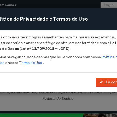
em somos
ítica de Privacidade e Termos de Uso
CONSULTORIA
SISTEMAS
COMÉRCIO EXTER
os cookies e tecnologias semelhantes para melhorar sua experiência,
zar conteúdo e analisar o tráfego do site, em conformidade com a
Lei
 de Dados (Lei nº 13.709/2018 – LGPD)
.
2025
nuar navegando, você declara que leu e concorda com nossa
Política 
ade
e nosso
Termo de Uso
.
Li e co
por instituições de educação superior em cursos de graduação e al
avaliação das instituições de educação superior e dos cursos sup
Federal de Ensino.