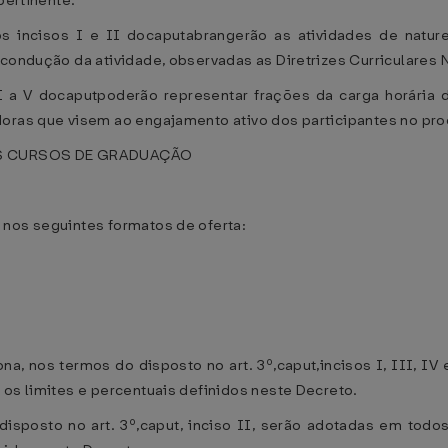
pertinente.
s incisos I e II docaputabrangerão as atividades de nature
 condução da atividade, observadas as Diretrizes Curriculares 
I a V docaputpoderão representar frações da carga horária da
doras que visem ao engajamento ativo dos participantes no pr
OS CURSOS DE GRADUAÇÃO
 nos seguintes formatos de oferta:
ona, nos termos do disposto no art. 3º,caput,incisos I, III, I
 os limites e percentuais definidos neste Decreto.
disposto no art. 3º,caput, inciso II, serão adotadas em tod