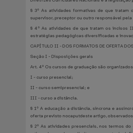
Diretrizes Curriculares Nacionais e a legislação 
§ 3º As atividades formativas de que tratam o
supervisor, preceptor ou outro responsável pela
§ 4º As atividades de que tratam os incisos I
estratégias pedagógicas diversificadas e inova
CAPÍTULO II - DOS FORMATOS DE OFERTA D
Seção I - Disposições gerais
Art. 4º Os cursos de graduação são organizados
I - curso presencial;
II - curso semipresencial; e
III - curso a distância.
§ 1º A educação a distância, síncrona e assíncr
oferta previsto nocaputdeste artigo, observados
§ 2º As atividades presenciais, nos termos do 