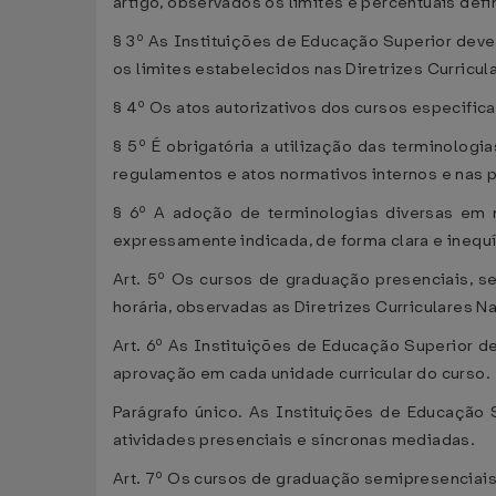
artigo, observados os limites e percentuais def
§ 3º As Instituições de Educação Superior dev
os limites estabelecidos nas Diretrizes Curricu
§ 4º Os atos autorizativos dos cursos especific
§ 5º É obrigatória a utilização das terminolog
regulamentos e atos normativos internos e nas p
§ 6º A adoção de terminologias diversas em m
expressamente indicada, de forma clara e inequ
Art. 5º Os cursos de graduação presenciais, s
horária, observadas as Diretrizes Curriculares N
Art. 6º As Instituições de Educação Superior d
aprovação em cada unidade curricular do curso.
Parágrafo único. As Instituições de Educação
atividades presenciais e síncronas mediadas.
Art. 7º Os cursos de graduação semipresenciais