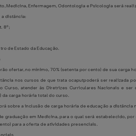
ito, Medicina, Enfermagem, Odontologia e Psicologia será real
 a distância:
. 8º;
stro de Estado da Educação.
s
ão ofertar, no mínimo, 70% (setenta por cento) de sua carga ho
stância nos cursos de que trata ocaputpoderá ser realizada p
o Curso, atender às Diretrizes Curriculares Nacionais e ser
 da carga horária total do curso.
orá sobre a inclusão de carga horária de educação a distância 
de graduação em Medicina, para o qual será estabelecido, por
nto) para a oferta de atividades presenciais.
nciais