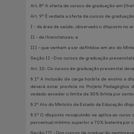
Art. 8º A oferta de cursos de graduação em Dire
Art. 9º É vedada a oferta de cursos de graduação
I - da área de saúde, observado o disposto no art
II - de licenciaturas; e
III - que venham a ser definidos em ato do Mini
Seção II - Dos cursos de graduação presenciai
Art. 10. Os cursos de graduação presencial dever
§ 1º A inclusão de carga horária de ensino a di
deverá estar prevista no Projeto Pedagógico d
vedado exceder o limite de 30% (trinta por cento)
§ 2º Ato do Ministro de Estado da Educação disp
§ 3º O disposto nocaputnão se aplica ao curso 
percentual mínimo superior a 70% (setenta por ce
Seção III - Dos cursos de graduação semiprese