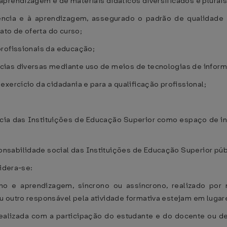
prendizagem e de materiais didáticos diversificados e plurais
nência e à aprendizagem, assegurado o padrão de qualidad
to de oferta do curso;
profissionais da educação;
cias diversas mediante uso de meios de tecnologias de infor
xercício da cidadania e para a qualificação profissional;
ncia das Instituições de Educação Superior como espaço de in
sabilidade social das Instituições de Educação Superior públ
sidera-se:
no e aprendizagem, síncrono ou assíncrono, realizado po
u outro responsável pela atividade formativa estejam em luga
a realizada com a participação do estudante e do docente ou d