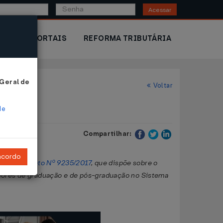
Acessar
IOR
PORTAIS
REFORMA TRIBUTÁRIA
 Geral de
Voltar
de
Compartilhar:
ncordo
tera o
Decreto Nº 9235/2017
, que dispõe sobre o
eriores de graduação e de pós-graduação no Sistema