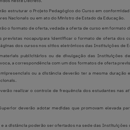
inidos neste Decreto.
erão estruturar o Projeto Pedagógico do Curso em conformidad
lares Nacionais ou em ato do Ministro de Estado da Educação.
arão o formato de oferta, vedada a oferta de curso em formato 
ias previstas nocaputpara identificar o formato de oferta dos
áginas dos cursos nos sítios eletrônicos das Instituições de 
ateriais publicitários ou de divulgação das Instituições 
ívoca, a correspondência com um dos formatos de oferta previ
emipresenciais ou a distância deverão ter a mesma duração 
acionais.
everão realizar o controle de frequência dos estudantes nas a
 Superior deverão adotar medidas que promovam elevada pa
 e a distância poderão ser ofertados na sede das Instituições