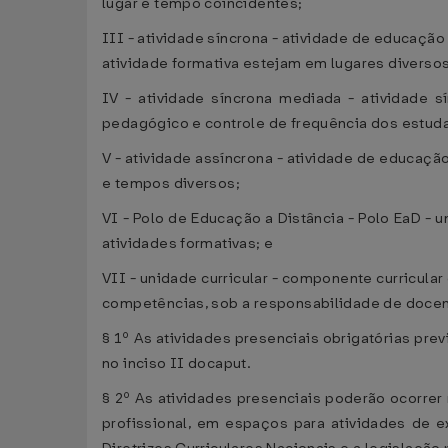
lugar e tempo coincidentes;
III - atividade síncrona - atividade de educação
atividade formativa estejam em lugares diverso
IV - atividade síncrona mediada - atividade 
pedagógico e controle de frequência dos estud
V - atividade assíncrona - atividade de educaçã
e tempos diversos;
VI - Polo de Educação a Distância - Polo EaD - 
atividades formativas; e
VII - unidade curricular - componente curricul
competências, sob a responsabilidade de docen
§ 1º As atividades presenciais obrigatórias pre
no inciso II docaput.
§ 2º As atividades presenciais poderão ocorrer
profissional, em espaços para atividades de 