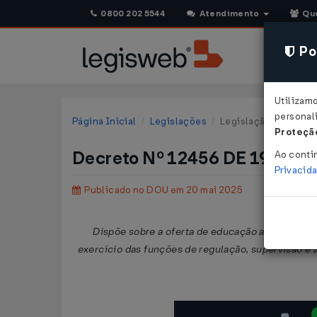
0800 202 5544
Atendimento
Qu
Pol
Utilizam
personali
Página Inicial
Legislações
Legislação Federal
Proteção
Decreto Nº 12456 DE 19/05/
Ao conti
Privacid
Publicado no DOU em 20 mai 2025
Dispõe sobre a oferta de educação a distância 
exercício das funções de regulação, supervisão e 