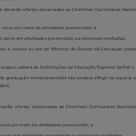
 deverão ofertar, observadas as Diretrizes Curriculares Nacio
 do curso por meio de atividades presenciais; e
l do curso em atividades presenciais ou síncronas mediadas.
áreas e cursos ou ato do Ministro de Estado da Educação pode
 ocaput, caberá às Instituições de Educação Superior definir o
de graduação semipresenciais não poderá atingir ou superar 
aput.
verão ofertar, observadas as Diretrizes Curriculares Nacion
 curso por meio de atividades presenciais; e
do curso em atividades presenciais ou síncronas mediadas.