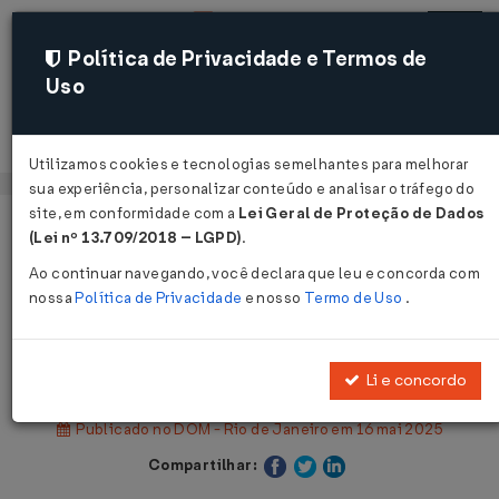
Política de Privacidade e Termos de
Uso
Acessar
Utilizamos cookies e tecnologias semelhantes para melhorar
sua experiência, personalizar conteúdo e analisar o tráfego do
site, em conformidade com a
Lei Geral de Proteção de Dados
Página Inicial
Legislações
(Lei nº 13.709/2018 – LGPD)
.
Legislação Municipal - Rio de Janeiro
Ao continuar navegando, você declara que leu e concorda com
nossa
Política de Privacidade
e nosso
Termo de Uso
.
Voltar
Decreto Nº 56072 DE 15/05/2025
Li e concordo
Publicado no DOM - Rio de Janeiro em 16 mai 2025
Compartilhar: