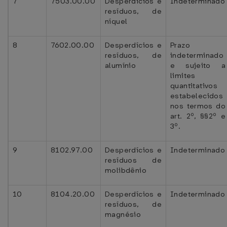
7
7503.00.00
Desperdícios e
Indeterminado
resíduos, de
níquel
8
7602.00.00
Desperdícios e
Prazo
resíduos, de
indeterminado
alumínio
e sujeito a
limites
quantitativos
estabelecidos
nos termos do
art. 2º, §§2º e
3º.
9
8102.97.00
Desperdícios e
Indeterminado
resíduos de
molibdênio
10
8104.20.00
Desperdícios e
Indeterminado
resíduos, de
magnésio