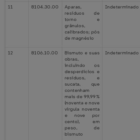
11
8104.30.00
Aparas,
Indeterminado
resíduos de
torno e
grânulos,
calibrados; pós
de magnésio
12
8106.10.00
Bismuto e suas
Indeterminado
obras,
incluindo os
desperdícios e
resíduos, e
sucata, que
contenham
mais de 99,99%
(noventa e nove
vírgula noventa
e nove por
cento), em
peso, de
bismuto