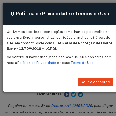
Política de Privacidade e Termos de Uso
Utilizamos cookies e tecnologias semelhantes para melhorar
Acessar
sua experiência, personalizar conteúdo e analisar o tráfego do
site, em conformidade com a
Lei Geral de Proteção de Dados
(Lei nº 13.709/2018 – LGPD)
.
Página Inicial
Legislações
Legislação Federal
Volta
Ao continuar navegando, você declara que leu e concorda com
nossa
Política de Privacidade
e nosso
Termo de Uso
.
Portaria MDIC/MMA/CCPR/SGPR N
1386 DE 07/05/2025
Li e concordo
Publicado no DOU em 9 mai 2025
Compartilhar:
Regulamenta o art. 8º do
Decreto Nº 12451/2025
, para dispor
sobre a lista de exceções à proibição de importação de resíduo