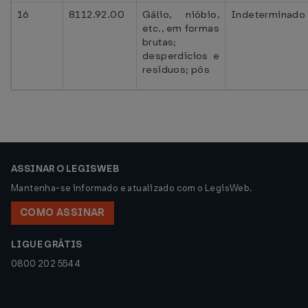
16
8112.92.00
Gálio, nióbio,
Indeterminado
etc., em formas
brutas;
desperdícios e
resíduos; pós
ASSINAR O LEGISWEB
Mantenha-se informado e atualizado com o LegisWeb.
COMO ASSINAR
LIGUE GRÁTIS
0800 202 5544