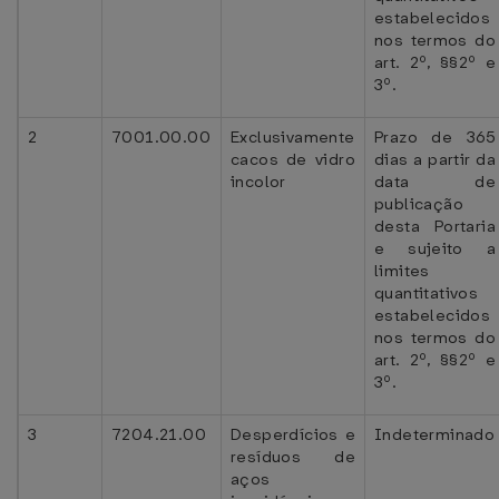
estabelecidos
nos termos do
art. 2º, §§2º e
3º.
2
7001.00.00
Exclusivamente
Prazo de 365
cacos de vidro
dias a partir da
incolor
data de
publicação
desta Portaria
e sujeito a
limites
quantitativos
estabelecidos
nos termos do
art. 2º, §§2º e
3º.
3
7204.21.00
Desperdícios e
Indeterminado
resíduos de
aços