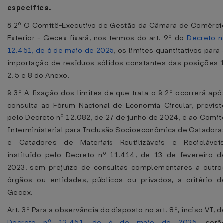
especifica.
§ 2º O Comitê-Executivo de Gestão da Câmara de Comérci
Exterior - Gecex fixará, nos termos do art. 9º do
Decreto n
12.451, de 6 de maio de 2025
, os limites quantitativos para 
importação de resíduos sólidos constantes das posições 1
2, 5 e 8 do Anexo.
§ 3º A fixação dos limites de que trata o § 2º ocorrerá apó
consulta ao Fórum Nacional de Economia Circular, previst
pelo Decreto nº 12.082, de 27 de junho de 2024, e ao Comit
Interministerial para Inclusão Socioeconômica de Catadora
e Catadores de Materiais Reutilizáveis e Recicláveis
instituído pelo Decreto nº 11.414, de 13 de fevereiro d
2023, sem prejuízo de consultas complementares a outro
órgãos ou entidades, públicos ou privados, a critério d
Gecex.
Art. 3º Para a observância do disposto no art. 8º, inciso VI, d
Decreto nº 12.451, de 6 de maio de 2025
, serã