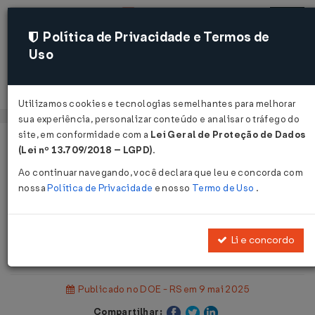
Política de Privacidade e Termos de
Uso
Acessar
Utilizamos cookies e tecnologias semelhantes para melhorar
sua experiência, personalizar conteúdo e analisar o tráfego do
site, em conformidade com a
Lei Geral de Proteção de Dados
Página Inicial
Legislações
(Lei nº 13.709/2018 – LGPD)
.
Legislação Estadual - Rio Grande do Sul
Ao continuar navegando, você declara que leu e concorda com
nossa
Política de Privacidade
e nosso
Termo de Uso
.
Voltar
Portaria DETRAN Nº 241 DE
Li e concordo
06/05/2025
Publicado no DOE - RS em 9 mai 2025
Compartilhar: