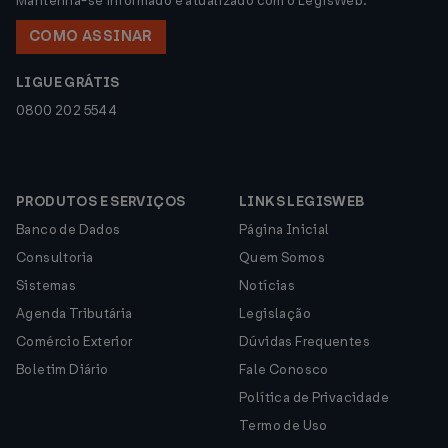
Mantenha-se informado e atualizado com o LegisWeb.
COMO ASSINAR
LIGUE GRÁTIS
0800 202 5544
PRODUTOS E SERVIÇOS
LINKS LEGISWEB
Banco de Dados
Página Inicial
Consultoria
Quem Somos
Sistemas
Notícias
Agenda Tributária
Legislação
Comércio Exterior
Dúvidas Frequentes
Boletim Diário
Fale Conosco
Política de Privacidade
Termo de Uso