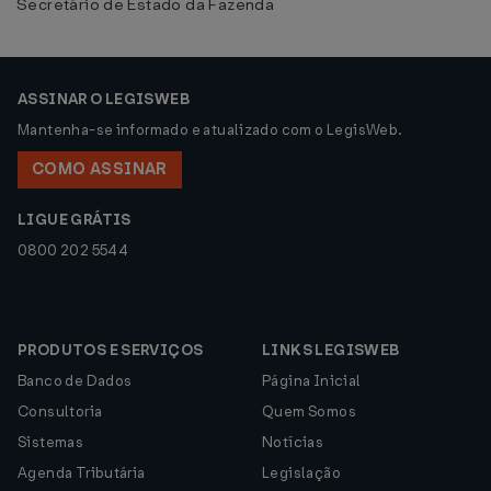
Secretário de Estado da Fazenda
ASSINAR O LEGISWEB
Mantenha-se informado e atualizado com o LegisWeb.
COMO ASSINAR
LIGUE GRÁTIS
0800 202 5544
PRODUTOS E SERVIÇOS
LINKS LEGISWEB
Banco de Dados
Página Inicial
Consultoria
Quem Somos
Sistemas
Notícias
Agenda Tributária
Legislação