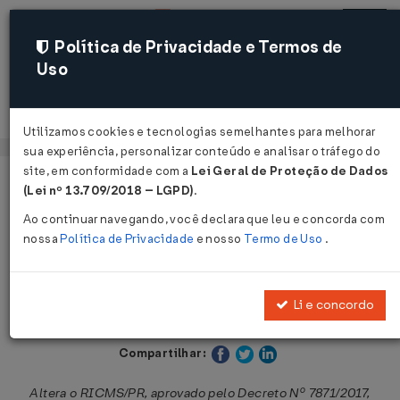
Política de Privacidade e Termos de
Uso
Acessar
Utilizamos cookies e tecnologias semelhantes para melhorar
sua experiência, personalizar conteúdo e analisar o tráfego do
site, em conformidade com a
Lei Geral de Proteção de Dados
Página Inicial
Legislações
Legislação Estadual - Paraná
(Lei nº 13.709/2018 – LGPD)
.
Ao continuar navegando, você declara que leu e concorda com
Voltar
nossa
Política de Privacidade
e nosso
Termo de Uso
.
Decreto Nº 9817 DE 05/05/2025
Li e concordo
Publicado no DOE - PR em 5 mai 2025
Compartilhar:
Altera o RICMS/PR, aprovado pelo Decreto Nº 7871/2017,