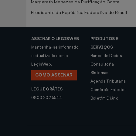
Margareth Menezes da Purificação Costa
Presidente da República Federativa do Brasil
ASSINAR O LEGISWEB
PRODUTOS E
Mantenha-se informado
SERVIÇOS
e atualizado com o
Banco de Dados
LegisWeb.
Consultoria
Sistemas
COMO ASSINAR
Agenda Tributária
LIGUE GRÁTIS
Comércio Exterior
0800 202 5544
Boletim Diário