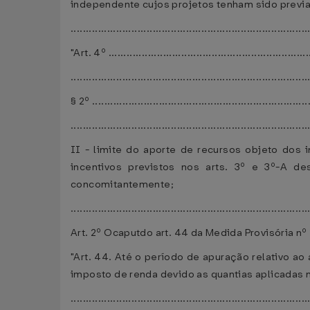
independente cujos projetos tenham sido previ
.............................................................................
"Art. 4º ...................................................................
..............................................................................
§ 2º ........................................................................
..............................................................................
II - limite do aporte de recursos objeto dos 
incentivos previstos nos arts. 3º e 3º-A d
concomitantemente;
.............................................................................
Art. 2º Ocaputdo art. 44 da Medida Provisória n
"Art. 44. Até o período de apuração relativo ao 
imposto de renda devido as quantias aplicadas 
.............................................................................