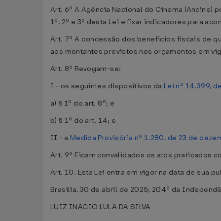
Art. 6º A Agência Nacional do Cinema (Ancine) p
1º, 2º e 3º desta Lei e fixar indicadores para 
Art. 7º A concessão dos benefícios fiscais de qu
aos montantes previstos nos orçamentos em vig
Art. 8º Revogam-se:
I - os seguintes dispositivos da
Lei nº 14.399, d
a) § 1º do art. 8º; e
b) § 1º do art. 14; e
II - a
Medida Provisória nº 1.280, de 23 de dez
Art. 9º Ficam convalidados os atos praticados 
Art. 10. Esta Lei entra em vigor na data de sua p
Brasília, 30 de abril de 2025; 204º da Independ
LUIZ INÁCIO LULA DA SILVA