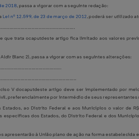
 de 2018
, passa a vigorar com a seguinte redação:
da
Lei nº 12.599, de 23 de março de 2012
, poderá ser utilizado 
........................................................
e que trata ocaputdeste artigo fica limitado aos valores previ
 Aldir Blanc 2), passa a vigorar com as seguintes alterações:
.............................................
.........................................................
inciso V docaputdeste artigo deve ser implementado por mei
civil, preferencialmente por intermédio de seus representantes
os Estados, ao Distrito Federal e aos Municípios o valor de 
s específicas dos Estados, do Distrito Federal e dos Municípi
pios apresentarão à União plano de ação na forma estabelecida