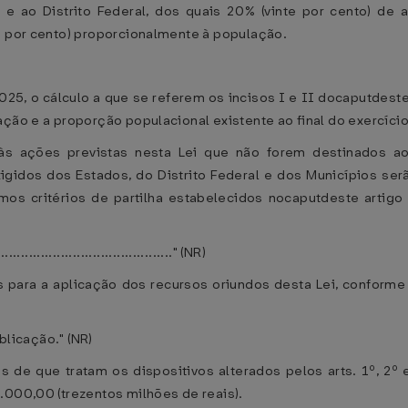
 e ao Distrito Federal, dos quais 20% (vinte por cento) de
a por cento) proporcionalmente à população.
 2025, o cálculo a que se referem os incisos I e II docaputdest
ação e a proporção populacional existente ao final do exercíci
 às ações previstas nesta Lei que não forem destinados 
idos dos Estados, do Distrito Federal e dos Municípios ser
os critérios de partilha estabelecidos nocaputdeste artig
............................................." (NR)
es para a aplicação dos recursos oriundos desta Lei, conforme
blicação." (NR)
is de que tratam os dispositivos alterados pelos arts. 1º, 2º 
.000,00 (trezentos milhões de reais).