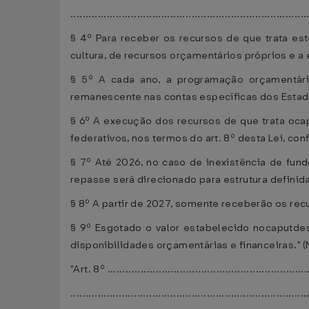
..............................................................................
§ 4º Para receber os recursos de que trata est
cultura, de recursos orçamentários próprios e 
§ 5º A cada ano, a programação orçamentária
remanescente nas contas específicas dos Estados
§ 6º A execução dos recursos de que trata ocap
federativos, nos termos do art. 8º desta Lei, c
§ 7º Até 2026, no caso de inexistência de fundo
repasse será direcionado para estrutura defini
§ 8º A partir de 2027, somente receberão os rec
§ 9º Esgotado o valor estabelecido nocaputdest
disponibilidades orçamentárias e financeiras." (
"Art. 8º ...................................................................
..............................................................................