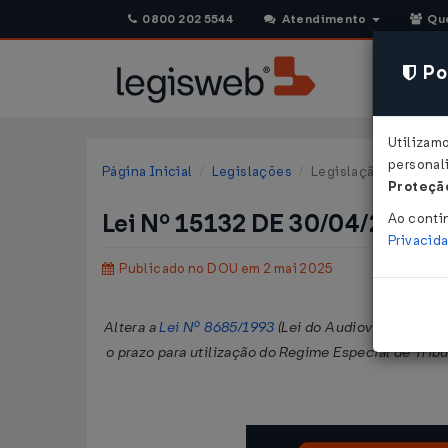
0800 202 5544
Atendimento
Qu
Pol
Utilizam
personali
Página Inicial
Legislações
Legislação Federal
Proteção
Lei Nº 15132 DE 30/04/2025
Ao conti
Privacid
Publicado no DOU em 2 mai 2025
Altera a
Lei Nº 8685/1993
(Lei do Audiovisual), e a 
o prazo para utilização do Regime Especial de Trib