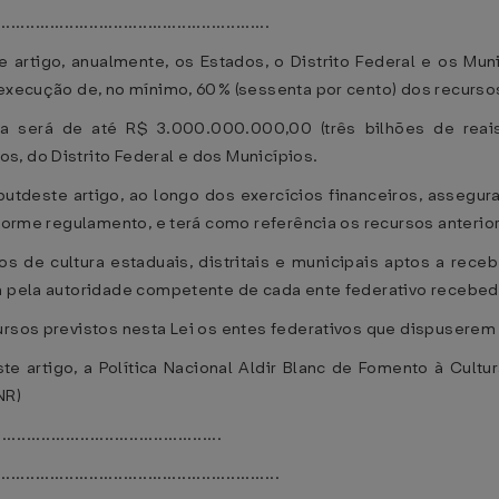
........................................................
e artigo, anualmente, os Estados, o Distrito Federal e os Mu
a execução de, no mínimo, 60% (sessenta por cento) dos recurs
 será de até R$ 3.000.000.000,00 (três bilhões de reais),
, do Distrito Federal e dos Municípios.
utdeste artigo, ao longo dos exercícios financeiros, assegura
onforme regulamento, e terá como referência os recursos anteri
s de cultura estaduais, distritais e municipais aptos a receb
da pela autoridade competente de cada ente federativo recebed
ursos previstos nesta Lei os entes federativos que dispuserem
e artigo, a Política Nacional Aldir Blanc de Fomento à Cult
NR)
.............................................
..........................................................