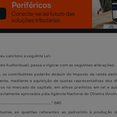
eu sanciono a seguinte Lei:
 do Audiovisual), passa a vigorar com as seguintes alterações:
ive, os contribuintes poderão deduzir do imposto de renda de
ente, mediante a aquisição de quotas representativas dos di
os no mercado de capitais, em ativos previstos em lei e aut
reviamente aprovados pela Agência Nacional do Cinema (Ancin
..............................................." (NR)
clusive, as quantias referentes ao patrocínio à produção 