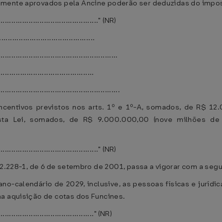
amente aprovados pela Ancine poderão ser deduzidas do impos
..............................................." (NR)
...........................................
.......................................................
...........................................
........................................................
incentivos previstos nos arts. 1º e 1º-A, somados, de R$ 12
esta Lei, somados, de R$ 9.000.000,00 (nove milhões de r
..............................................." (NR)
º 2.228-1, de 6 de setembro de 2001, passa a vigorar com a seg
ano-calendário de 2029, inclusive, as pessoas físicas e jurídi
na aquisição de cotas dos Funcines.
............................................." (NR)