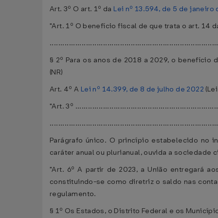
Art. 3º O art. 1º da
Lei nº 13.594, de 5 de janeiro
"Art. 1º O benefício fiscal de que trata o art. 14 
..............................................................................
§ 2º Para os anos de 2018 a 2029, o benefício d
(NR)
Art. 4º A
Lei nº 14.399, de 8 de julho de 2022
(Lei
"Art. 3º ...................................................................
..............................................................................
Parágrafo único. O princípio estabelecido no 
caráter anual ou plurianual, ouvida a sociedade 
"Art. 6º A partir de 2023, a União entregará a
constituindo-se como diretriz o saldo nas conta
regulamento.
§ 1º Os Estados, o Distrito Federal e os Municí