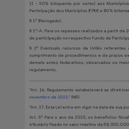
II - 50% (cinquenta por cento) aos Municípios
Participação dos Municípios (FPM) e 80% (oitent
§ 1º (Revogado).
§ 1º-A. Para os repasses realizados a partir de
de participação no respectivo Fundo de Particip
§ 2º Eventuais recursos da União referentes
cumprimento de procedimentos e de prazos exig
demais entes federativos, observados os mesm
regulamento.
.............................................................................
"Art. 16. Regulamento estabelecerá as diretriz
novembro de 2023
." (NR)
"Art. 17. Esta Lei entra em vigor na data de sua pu
Art. 5º Para o ano de 2025, os benefícios fisca
tributário fixado no valor máximo de R$ 300.000