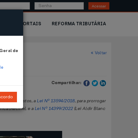
Acessar
IOR
PORTAIS
REFORMA TRIBUTÁRIA
 Geral de
Voltar
de
Compartilhar:
ncordo
 nelas previstos, a
Lei Nº 13594/2018
, para prorrogar
ica (Recine), e a
Lei Nº 14399/2022
(Lei Aldir Blanc