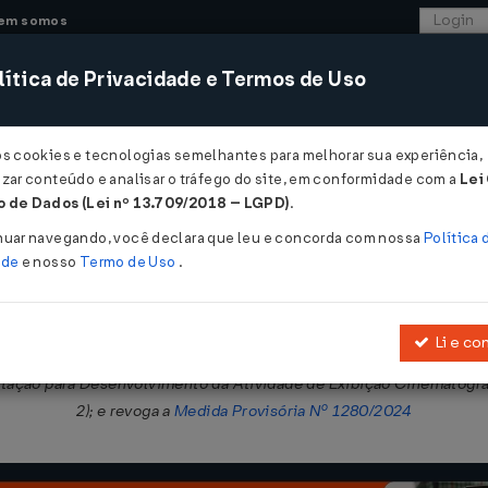
em somos
ítica de Privacidade e Termos de Uso
CONSULTORIA
SISTEMAS
COMÉRCIO EXTER
os cookies e tecnologias semelhantes para melhorar sua experiência,
zar conteúdo e analisar o tráfego do site, em conformidade com a
Lei
 de Dados (Lei nº 13.709/2018 – LGPD)
.
nuar navegando, você declara que leu e concorda com nossa
Política 
ade
e nosso
Termo de Uso
.
Li e co
Medida Provisória Nº 2228-1/2001, para prorrogar benefícios fiscais
utação para Desenvolvimento da Atividade de Exibição Cinematográf
2); e revoga a
Medida Provisória Nº 1280/2024