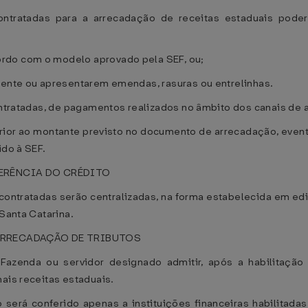
s contratadas para a arrecadação de receitas estaduais po
rdo com o modelo aprovado pela SEF, ou;
mente ou apresentarem emendas, rasuras ou entrelinhas.
contratadas, de pagamentos realizados no âmbito dos canais de
rior ao montante previsto no documento de arrecadação, event
ido à SEF.
FERÊNCIA DO CRÉDITO
s contratadas serão centralizadas, na forma estabelecida em edi
 Santa Catarina.
 ARRECADAÇÃO DE TRIBUTOS
Fazenda ou servidor designado admitir, após a habilitação
ais receitas estaduais.
 será conferido apenas a instituições financeiras habilitad