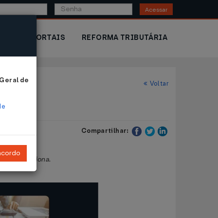
Acessar
IOR
PORTAIS
REFORMA TRIBUTÁRIA
 Geral de
Voltar
de
Compartilhar:
ncordo
os que menciona.