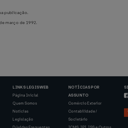
sua publicação.
2 de março de 1992.
LINKS LEGISWEB
NOTÍCIAS POR
S
Página Inicial
ASSUNTO
Quem Somos
Comércio Exterior
Notícias
Contabilidade /
Legislação
Societário
Dúvidas Frequentes
ICMS, IPI, ISS e Outros