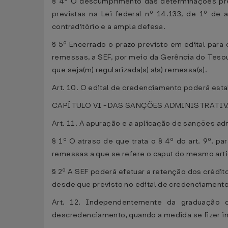
§ 4º O descumprimento das determinações previ
previstas na Lei federal nº 14.133, de 1º de 
contraditório e a ampla defesa.
§ 5º Encerrado o prazo previsto em edital par
remessas, a SEF, por meio da Gerência do Tesour
que seja(m) regularizada(s) a(s) remessa(s).
Art. 10. O edital de credenciamento poderá est
CAPÍTULO VI - DAS SANÇÕES ADMINISTRATI
Art. 11. A apuração e a aplicação de sanções ad
§ 1º O atraso de que trata o § 4º do art. 9º, pa
remessas a que se refere o caput do mesmo arti
§ 2º A SEF poderá efetuar a retenção dos crédit
desde que previsto no edital de credenciamento
Art. 12. Independentemente da graduação d
descredenciamento, quando a medida se fizer in