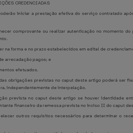
UIÇÕES CREDENCIADAS
oderão iniciar a prestação efetiva do serviço contratado ap
fornecer comprovante ou realizar autenticação no momento 
nto.
ter na forma e no prazo estabelecidos em edital de credenciam
de arrecadação pagos; e
amentos efetuados.
das obrigações previstas no caput deste artigo poderá ser f
ra, independentemente de interpelação.
ão prevista no caput deste artigo se houver identidade e
ontante financeiro da remessa prevista no inciso II do caput des
elecer outros requisitos necessários para determinar o rec