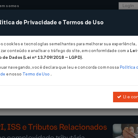
em somos
ítica de Privacidade e Termos de Uso
CONSULTORIA
SISTEMAS
COMÉRCIO EXTER
os cookies e tecnologias semelhantes para melhorar sua experiência,
zar conteúdo e analisar o tráfego do site, em conformidade com a
Lei
- Santa Catarina
 de Dados (Lei nº 13.709/2018 – LGPD)
.
25
nuar navegando, você declara que leu e concorda com nossa
Política 
ade
e nosso
Termo de Uso
.
Li e co
arrecadação dos tributos e das demais receitas estaduais nos cas