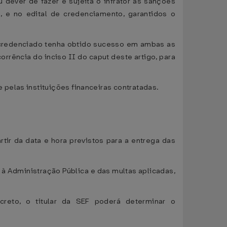
dever de fazer e sujeita o infrator às sanções
4
, e no edital de credenciamento, garantidos o
o credenciado tenha obtido sucesso em ambas as
rrência do inciso II do caput deste artigo, para
pelas instituições financeiras contratadas.
artir da data e hora previstos para a entrega das
 à Administração Pública e das multas aplicadas,
reto, o titular da SEF poderá determinar o