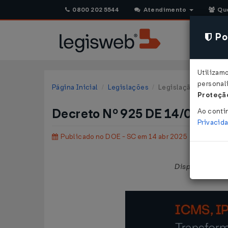
0800 202 5544
Atendimento
Qu
Pol
Utilizam
personali
Página Inicial
Legislações
Legislação Estadual 
Proteção
Decreto Nº 925 DE 14/04/20
Ao conti
Privacid
Publicado no DOE - SC em 14 abr 2025
Dispõe sobre a 