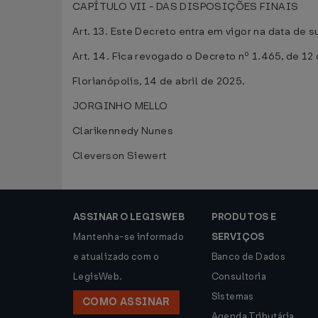
CAPÍTULO VII - DAS DISPOSIÇÕES FINAIS
Art. 13. Este Decreto entra em vigor na data de 
Art. 14. Fica revogado o Decreto nº 1.465, de 1
Florianópolis, 14 de abril de 2025.
JORGINHO MELLO
Clarikennedy Nunes
Cleverson Siewert
ASSINAR O LEGISWEB
PRODUTOS E
Mantenha-se informado
SERVIÇOS
e atualizado com o
Banco de Dados
LegisWeb.
Consultoria
Sistemas
COMO ASSINAR
Agenda Tributária