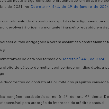
stas neste artigo constitui o credenciado em atraso no seu 
abril de 2021, no
Decreto nº 441, de 19 de janeiro de 202
a o cumprimento do disposto no caput deste artigo sem que 
o, devolverá à origem o montante financeiro recebido em deco
abelecer outras obrigações a serem assumidas contratualmente 
VAS
ministrativas se dará nos termos do
Decreto nº 441, de 2024
.
ra efeito de cálculo de multa, será contado em dias úteis, a p
go.
os decorrentes do contrato até o limite dos prejuízos causados
.
as sanções estabelecidas no § 4º do art. 9º deste Dec
dispensável para proteção do interesse do crédito estadual.