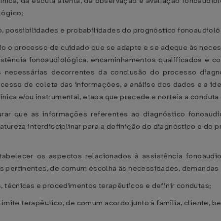
línica, da escuta atenta, da observação e avaliação fonoaudiol
lógico;
co, possibilidades e probabilidades do prognóstico fonoaudioló
ndo o processo de cuidado que se adapte e se adeque às neces
istência fonoaudiológica, encaminhamentos qualificados e c
necessárias decorrentes da conclusão do processo diagnós
cesso de coleta das informações, a análise dos dados e a ide
clínica e/ou instrumental, etapa que precede e norteia a condut
urar que as informações referentes ao diagnóstico fonoaud
tureza interdisciplinar para a definição do diagnóstico e do
Estabelecer os aspectos relacionados à assistência fonoaudio
 pertinentes, de comum escolha às necessidades, demandas e 
, técnicas e procedimentos terapêuticos e definir condutas;
 limite terapêutico, de comum acordo junto à família, client