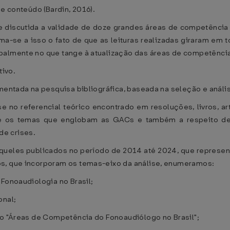
de conteúdo (Bardin, 2016).
 e discutida a validade de doze grandes áreas de competênci
-se a isso o fato de que as leituras realizadas giraram em to
palmente no que tange à atualização das áreas de competênci
tivo.
amentada na pesquisa bibliográfica, baseada na seleção e análi
 no referencial teórico encontrado em resoluções, livros, ar
re os temas que englobam as GACs e também a respeito de
e crises.
queles publicados no período de 2014 até 2024, que represe
os, que incorporam os temas-eixo da análise, enumeramos:
 Fonoaudiologia no Brasil;
onal;
to "Áreas de Competência do Fonoaudiólogo no Brasil";