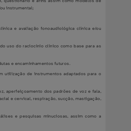
se, questionário e afins assim como modelos de
/ou instrumental;
nica e avaliação fonoaudiológica clínica e/ou
endo uso do raciocínio clínico como base para as
dutas e encaminhamentos futuros.
om utilização de instrumentos adaptados para o
oz, aperfeiçoamento dos padrões de voz e fala,
facial e cervical, respiração, sucção, mastigação,
análises e pesquisas minuciosas, assim como a