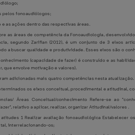
udiólogo;
os pelos fonoaudiólogos;
o e as ações dentro das respectivas áreas.
obre as áreas de competência da Fonoaudiologia, desenvolvid
 segundo Zarifian (2012), é um conjunto de 3 eixos artic
do a buscar qualidade e produtividade. Esses eixos são o conh
 conhecimento (capacidade de fazer) é construído e as habilid
r, que envolve motivação e valores).
oram adicionadas mais quatro competências nesta atualização.
eterminados os eixos conceitual, procedimental e atitudinal, 
/ Áreas Conceitual/conhecimento Refere-se ao "conhecer"
r", relativo a aplicar, realizar, organizar Atitudinal/valores .
e atitudes 1 Realizar avaliação fonoaudiológica Estabelecer os
tal, interrelacionando-os;