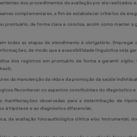
venientes dos procedimentos de avaliação por ele realizados e
e exames complementares, a fim de estabelecer critérios de ele
 prontuário, de forma clara e concisa, assim como manter a gu
 em todas as etapas de atendimento é obrigatório. Empregar c
 informações, de modo que a acessibilidade linguística seja ga
rídica dos registros em prontuário de forma a garantir sigilo;
rasil;
ores da manutenção da vida e da promoção da saúde individual 
lógicos Reconhecer os aspectos constituintes do diagnóstico e
às manifestações observadas para a determinação de hipót
s à hipótese e ao diagnóstico diferencial;
nica, da avaliação fonoaudiológica clínica e/ou instrumental, 