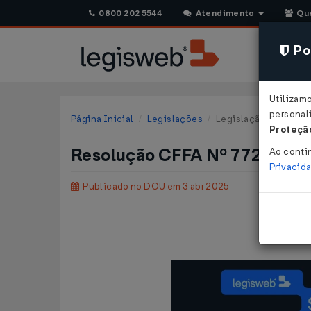
0800 202 5544
Atendimento
Qu
Pol
Utilizam
personali
Página Inicial
Legislações
Legislação Federal
Proteção
Resolução CFFA Nº 772 DE 2
Ao conti
Privacid
Publicado no DOU em 3 abr 2025