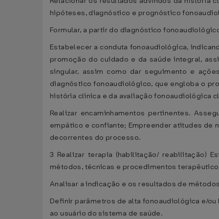
Relacionar os resultados advindos da história c
hipóteses, diagnóstico e prognóstico fonoaudio
Formular, a partir do diagnóstico fonoaudiológi
Estabelecer a conduta fonoaudiológica, indica
promoção do cuidado e da saúde integral, ass
singular, assim como dar seguimento e ações 
diagnóstico fonoaudiológico, que engloba o pro
história clínica e da avaliação fonoaudiológica 
Realizar encaminhamentos pertinentes. Asseg
empático e confiante; Empreender atitudes de na
decorrentes do processo.
3 Realizar terapia (habilitação/ reabilitação) 
métodos, técnicas e procedimentos terapêuticos
Analisar a indicação e os resultados de métodos
Definir parâmetros de alta fonoaudiológica e/ou
ao usuário do sistema de saúde.