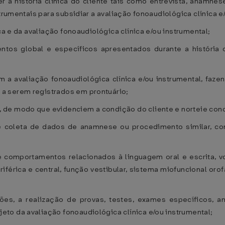
r a história clínica do cliente tais como entrevista, anamne
trumentais para subsidiar a avaliação fonoaudiológica clínica e
ca e da avaliação fonoaudiológica clínica e/ou instrumental;
os global e específicos apresentados durante a história clí
m a avaliação fonoaudiológica clínica e/ou instrumental, faz
a serem registrados em prontuário;
 de modo que evidenciem a condição do cliente e norteie con
 de coleta de dados de anamnese ou procedimento similar, c
e comportamentos relacionados à linguagem oral e escrita, v
eriférica e central, função vestibular, sistema miofuncional oro
es, a realização de provas, testes, exames específicos, 
to da avaliação fonoaudiológica clínica e/ou instrumental;