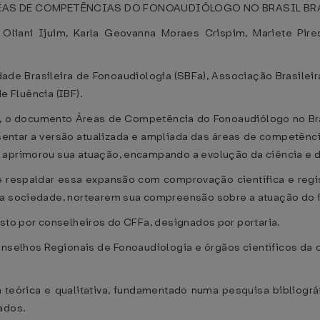
AS DE COMPETÊNCIAS DO FONOAUDIÓLOGO NO BRASIL BRASÍ
a Oliani Ijuim, Karla Geovanna Moraes Crispim, Mariete Pire
ade Brasileira de Fonoaudiologia (SBFa), Associação Brasilei
de Fluência (IBF).
 documento Áreas de Competência do Fonoaudiólogo no Brasi
entar a versão atualizada e ampliada das áreas de competência
 aprimorou sua atuação, encampando a evolução da ciência e d
e respaldar essa expansão com comprovação científica e regi
 a sociedade, nortearem sua compreensão sobre a atuação do f
osto por conselheiros do CFFa, designados por portaria.
selhos Regionais de Fonoaudiologia e órgãos científicos da c
 teórica e qualitativa, fundamentado numa pesquisa bibliográfi
ados.