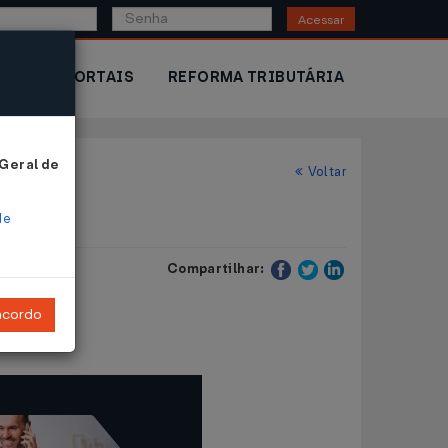
Acessar
IOR
PORTAIS
REFORMA TRIBUTÁRIA
 Geral de
Voltar
de
Compartilhar:
ncordo
.