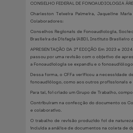
CONSELHO FEDERAL DE FONOAUDIOLOGIA ÁRE
Charleston Teixeira Palmeira, Jaqueline Mari
Colaboradores:
Conselhos Regionais de Fonoaudiologia, Socied
Brasileira de Disfagia (ABD), Instituto Brasileiro 
APRESENTAÇÃO DA 2ª EDIÇÃO Em 2023 e 2024, o
passou por uma revisão com o objetivo de apres
a Fonoaudiologia se expandiu e o fonoaudiólogo
Dessa forma, o CFFa verificou a necessidade d
fonoaudiólogo, como aos outros profissionais e
Para tal, foi criado um Grupo de Trabalho, comp
Contribuíram na confecção do documento os Con
e colaborativo.
O trabalho de revisão produzido foi de natureza
incluída a análise de documentos na coleta de d