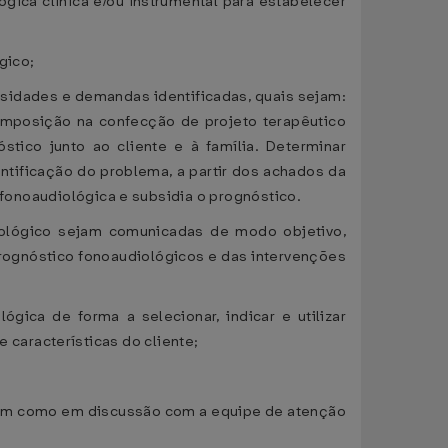
ógica clínica e/ou instrumental para estabelecer
gico;
sidades e demandas identificadas, quais sejam:
omposição na confecção de projeto terapêutico
tico junto ao cliente e à família. Determinar
ntificação do problema, a partir dos achados da
a fonoaudiológica e subsidia o prognóstico.
iológico sejam comunicadas de modo objetivo,
 prognóstico fonoaudiológicos e das intervenções
lógica de forma a selecionar, indicar e utilizar
características do cliente;
e, bem como em discussão com a equipe de atenção