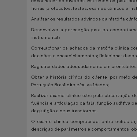
Reconhecer os diversos instrumentos para obte
fichas, protocolos, testes, exames clínicos e ins
Analisar os resultados advindos da história clíni
Desenvolver a percepção para os comportament
instrumental;
Correlacionar os achados da história clínica co
decisões e encaminhamentos; Relacionar dados 
Registrar dados adequadamente em prontuários,
Obter a história clínica do cliente, por meio
Português Brasileiro e/ou validados;
Realizar exame clínico e/ou pela observação d
fluência e articulação da fala, função auditiva p
deglutição e seus transtornos.
O exame clínico compreende, entre outras açõ
descrição de parâmetros e comportamentos, obje