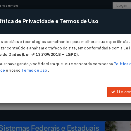
em somos
ítica de Privacidade e Termos de Uso
CONSULTORIA
SISTEMAS
COMÉRCIO EXTER
os cookies e tecnologias semelhantes para melhorar sua experiência,
zar conteúdo e analisar o tráfego do site, em conformidade com a
Lei
 de Dados (Lei nº 13.709/2018 – LGPD)
.
9/03/2025
nuar navegando, você declara que leu e concorda com nossa
Política 
ade
e nosso
Termo de Uso
.
Li e co
Dispõe sobre as áreas de competências do Fonoaudiólogo no Brasil