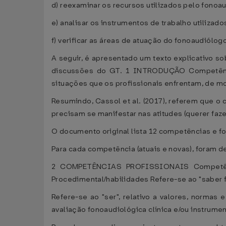
d) reexaminar os recursos utilizados pelo fonoa
e) analisar os instrumentos de trabalho utilizad
f) verificar as áreas de atuação do fonoaudiólog
A seguir, é apresentado um texto explicativo s
discussões do GT. 1 INTRODUÇÃO Competência,
situações que os profissionais enfrentam, de mo
Resumindo, Cassol et al. (2017), referem que o
precisam se manifestar nas atitudes (querer faze
O documento original lista 12 competências e f
Para cada competência (atuais e novas), foram d
2 COMPETÊNCIAS PROFISSIONAIS Competências
Procedimental/habilidades Refere-se ao "saber faze
Refere-se ao "ser", relativo a valores, normas 
avaliação fonoaudiológica clínica e/ou instrumen