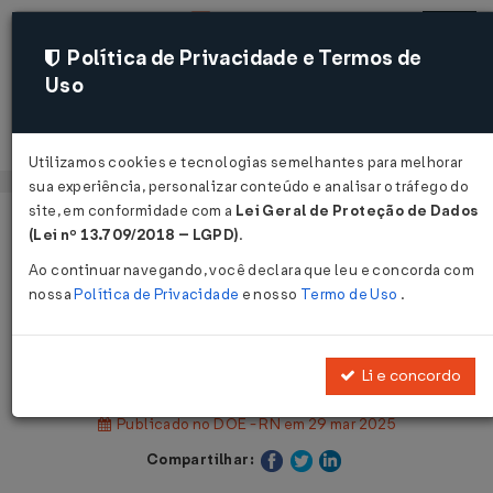
Política de Privacidade e Termos de
Uso
Acessar
Utilizamos cookies e tecnologias semelhantes para melhorar
sua experiência, personalizar conteúdo e analisar o tráfego do
site, em conformidade com a
Lei Geral de Proteção de Dados
Página Inicial
Legislações
(Lei nº 13.709/2018 – LGPD)
.
Legislação Estadual - Rio Grande do Norte
Ao continuar navegando, você declara que leu e concorda com
nossa
Política de Privacidade
e nosso
Termo de Uso
.
Voltar
Lei Nº 12111 DE 28/03/2025
Li e concordo
Publicado no DOE - RN em 29 mar 2025
Compartilhar: