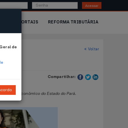
Acessar
IOR
PORTAIS
REFORMA TRIBUTÁRIA
 Geral de
Voltar
de
Compartilhar:
ncordo
olvimento Econômico do Estado do Pará.