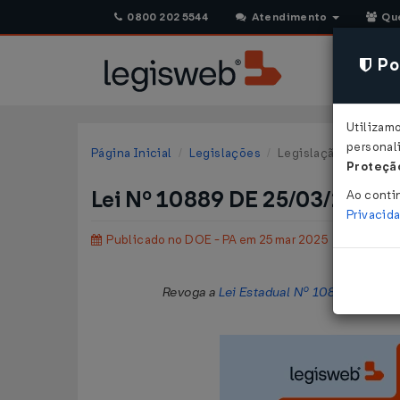
0800 202 5544
Atendimento
Qu
Pol
Utilizam
personali
Página Inicial
Legislações
Legislação Estadual 
Proteção
Lei Nº 10889 DE 25/03/2025
Ao conti
Privacid
Publicado no DOE - PA em 25 mar 2025
Revoga a
Lei Estadual Nº 10837/2024
, 