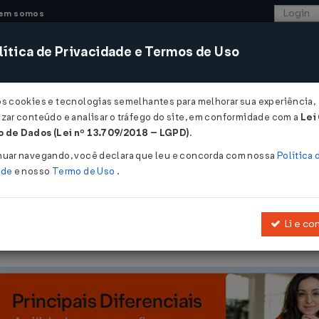
em somos
ítica de Privacidade e Termos de Uso
CONSULTORIA
SISTEMAS
COMÉRCIO EXTER
os cookies e tecnologias semelhantes para melhorar sua experiência,
zar conteúdo e analisar o tráfego do site, em conformidade com a
Lei
- Pará
 de Dados (Lei nº 13.709/2018 – LGPD)
.
nuar navegando, você declara que leu e concorda com nossa
Política 
ade
e nosso
Termo de Uso
.
Li e co
que alterou a
Lei Nº 5674/1991
, que dispõe sobre o Fundo de Desenv