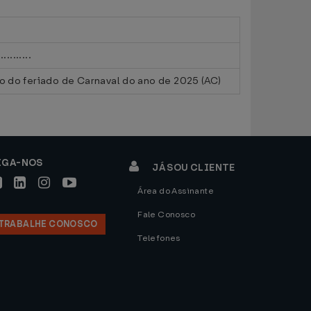
...........
 do feriado de Carnaval do ano de 2025 (AC)
IGA-NOS
JÁ SOU CLIENTE
Área do Assinante
Fale Conosco
TRABALHE CONOSCO
Telefones