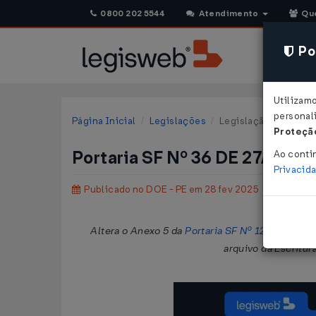
0800 202 5544
Atendimento
Qu
Pol
Utilizam
personali
Página Inicial
Legislações
Legislação Estadual
Proteção
Portaria SF Nº 36 DE 27/02/2
Ao conti
Privacid
Publicado no DOE - PE em 28 fev 2025
Altera o Anexo 5 da
Portaria SF Nº 126/2018
, q
arquivo da Escritur