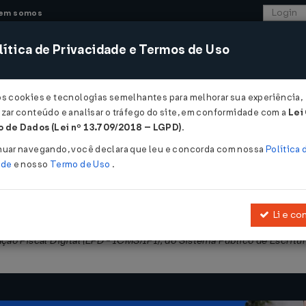
em somos
ítica de Privacidade e Termos de Uso
CONSULTORIA
SISTEMAS
COMÉRCIO EXTER
os cookies e tecnologias semelhantes para melhorar sua experiência,
zar conteúdo e analisar o tráfego do site, em conformidade com a
Lei
 - Pernambuco
 de Dados (Lei nº 13.709/2018 – LGPD)
.
025
nuar navegando, você declara que leu e concorda com nossa
Política 
ade
e nosso
Termo de Uso
.
Li e co
ue dispõe sobre especificações técnicas complementares, prazos pa
ação Fiscal Digital (EFD - ICMS/IPI), do Sistema Público de Escritur