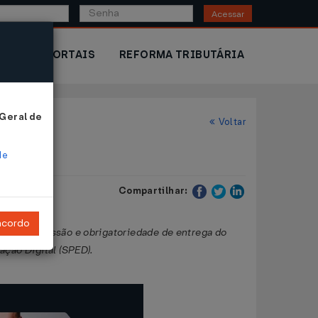
Acessar
IOR
PORTAIS
REFORMA TRIBUTÁRIA
 Geral de
Voltar
de
Compartilhar:
ncordo
ra transmissão e obrigatoriedade de entrega do
ação Digital (SPED).