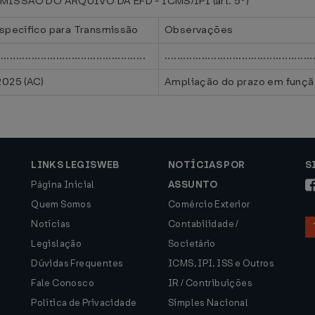
SSÃO DO ARQUIVO DA EFD - ICMS/IPI (art. 5º)
Específico para Transmissão
Observações
................................................
................................................
2025 (AC)
Ampliação do prazo em função
LINKS LEGISWEB
NOTÍCIAS POR
S
Página Inicial
ASSUNTO
Quem Somos
Comércio Exterior
Notícias
Contabilidade /
Legislação
Societário
Dúvidas Frequentes
ICMS, IPI, ISS e Outros
Fale Conosco
IR / Contribuições
Política de Privacidade
Simples Nacional