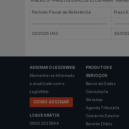
“ANEXO 5 - PRAZOS ESPECÍFICOS PARA TRANSMI
Período Fiscal de Referência
Prazo 
...........................................................
...........
02/2025 (AC)
20/03/
ASSINAR O LEGISWEB
PRODUTOS E
Mantenha-se informado
SERVIÇOS
e atualizado com o
Banco de Dados
LegisWeb.
Consultoria
Sistemas
COMO ASSINAR
Agenda Tributária
LIGUE GRÁTIS
Comércio Exterior
0800 202 5544
Boletim Diário