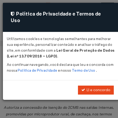
Política de Privacidade e Termos de
Uso
Acessar
Utilizamos cookies e tecnologias semelhantes para melhorar
sua experiência, personalizar conteúdo e analisar o tráfego do
site, em conformidade com a
Lei Geral de Proteção de Dados
Página Inicial
Legislações
Legislação Federal
Voltar
(Lei nº 13.709/2018 – LGPD)
.
Ao continuar navegando, você declara que leu e concorda com
Convênio ICMS Nº 11 DE
nossa
Política de Privacidade
e nosso
Termo de Uso
.
27/02/2025
Publicado no DOU em 28 fev 2025
Li e concordo
Compartilhar:
Autoriza a concessão de isenção do ICMS nas saídas internas,
promovidas por microprodutor rural, de cachaça, nos termos