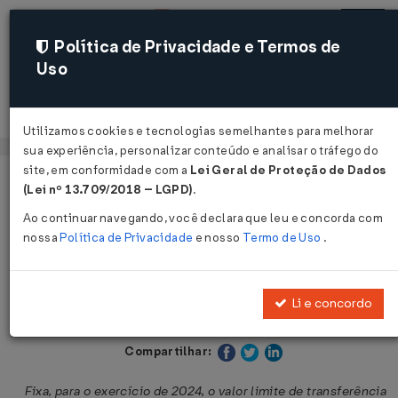
Política de Privacidade e Termos de
Uso
Acessar
Utilizamos cookies e tecnologias semelhantes para melhorar
sua experiência, personalizar conteúdo e analisar o tráfego do
site, em conformidade com a
Lei Geral de Proteção de Dados
Página Inicial
Legislações
Legislação Estadual - Maranhão
(Lei nº 13.709/2018 – LGPD)
.
Ao continuar navegando, você declara que leu e concorda com
Voltar
nossa
Política de Privacidade
e nosso
Termo de Uso
.
Decreto Nº 39751 DE 11/02/2025
Li e concordo
Publicado no DOE - MA em 12 fev 2025
Compartilhar:
Fixa, para o exercício de 2024, o valor limite de transferência