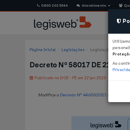
0800 202 5544
Atendimento
Qu
Pol
Utilizam
personali
Página Inicial
Legislações
Legislação Estadual
Proteção
Decreto Nº 58017 DE 21/01/
Ao conti
Privacid
Publicado no DOE - PE em 22 jan 2025
Modifica o
Decreto Nº 44650/2017
, que regul