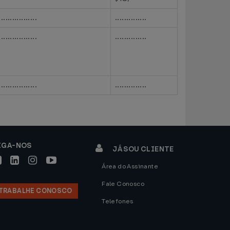
.................
..............
.................
..............
.................
..............
IGA-NOS
JÁ SOU CLIENTE
Área do Assinante
Fale Conosco
TRABALHE CONOSCO
Telefones