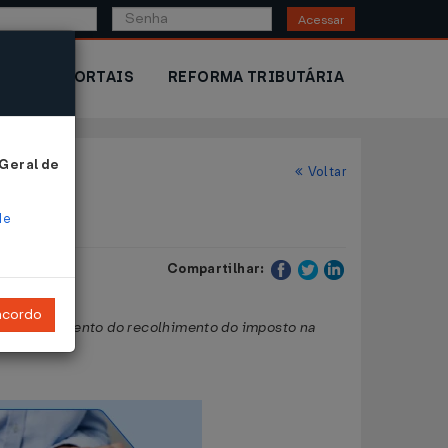
Acessar
IOR
PORTAIS
REFORMA TRIBUTÁRIA
 Geral de
Voltar
de
Compartilhar:
ncordo
e ao diferimento do recolhimento do imposto na