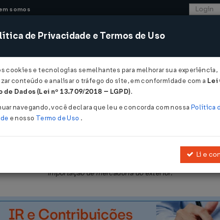
em somos
ítica de Privacidade e Termos de Uso
CONSULTORIA
SISTEMAS
COMÉRCIO EXTER
os cookies e tecnologias semelhantes para melhorar sua experiência,
zar conteúdo e analisar o tráfego do site, em conformidade com a
Lei
 - Pernambuco
 de Dados (Lei nº 13.709/2018 – LGPD)
.
2025
nuar navegando, você declara que leu e concorda com nossa
Política 
ade
e nosso
Termo de Uso
.
Li e co
amenta a
Lei Nº 15730/2016
, que dispõe sobre o ICMS, relativament
importação de mercadoria do exterior.