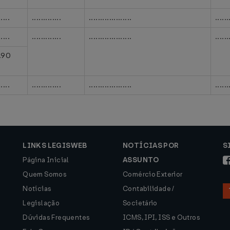
.....
.............
...................
......
.....
.............
...................
......
.90
.....
.............
...................
......
LINKS LEGISWEB
NOTÍCIAS POR
S
Página Inicial
ASSUNTO
Quem Somos
Comércio Exterior
Notícias
Contabilidade /
Legislação
Societário
Dúvidas Frequentes
ICMS, IPI, ISS e Outros