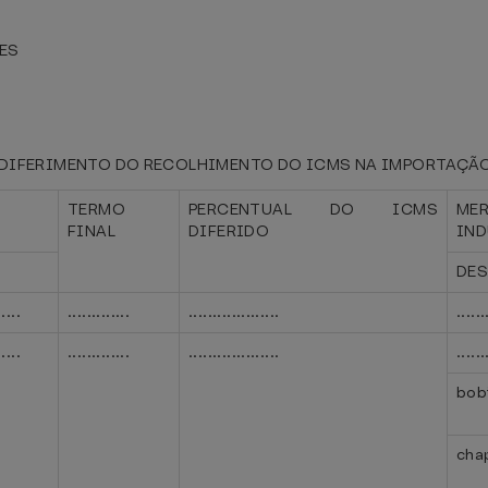
ES
IFERIMENTO DO RECOLHIMENTO DO ICMS NA IMPORTAÇÃO PAR
TERMO
PERCENTUAL DO ICMS
M
FINAL
DIFERIDO
IND
DE
.....
.............
...................
......
.....
.............
...................
......
bobi
cha