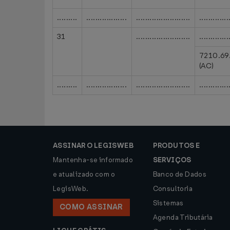
.........
..................
........................
.............
31
........................
.............
7210.69
(AC)
.........
..................
........................
.............
ASSINAR O LEGISWEB
PRODUTOS E
Mantenha-se informado
SERVIÇOS
e atualizado com o
Banco de Dados
LegisWeb.
Consultoria
Sistemas
COMO ASSINAR
Agenda Tributária