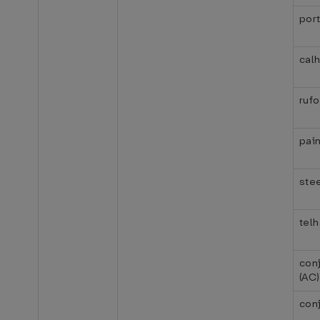
port
calh
rufo
pain
stee
telh
con
(AC)
con