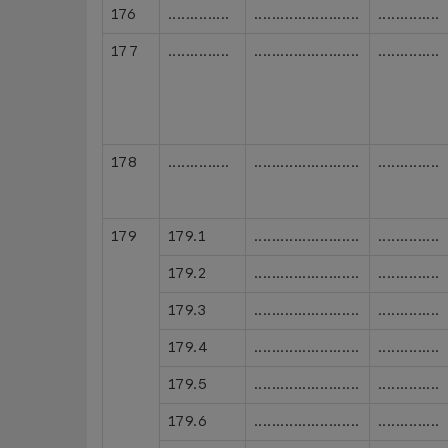
176
..............
........................
..............
177
..............
........................
..............
178
..............
........................
..............
179
179.1
........................
..............
179.2
........................
..............
179.3
........................
..............
179.4
........................
..............
179.5
........................
..............
179.6
........................
..............