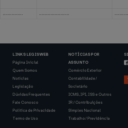
................
........................
..........
LINKS LEGISWEB
NOTÍCIAS POR
S
Página Inicial
ASSUNTO
Quem Somos
Comércio Exterior
Notícias
Contabilidade /
Legislação
Societário
Dúvidas Frequentes
ICMS, IPI, ISS e Outros
Fale Conosco
IR / Contribuições
Política de Privacidade
Simples Nacional
Termo de Uso
Trabalho / Previdência