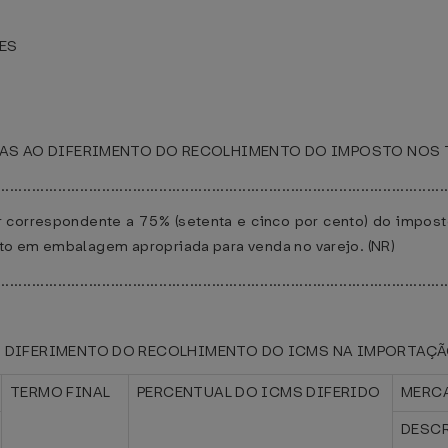
ES
TAS AO DIFERIMENTO DO RECOLHIMENTO DO IMPOSTO NOS 
......................................................................................................
r correspondente a 75% (setenta e cinco por cento) do impos
to em embalagem apropriada para venda no varejo. (NR)
......................................................................................................
DIFERIMENTO DO RECOLHIMENTO DO ICMS NA IMPORTAÇÃO P
TERMO FINAL
PERCENTUAL DO ICMS DIFERIDO
MERCA
DESC