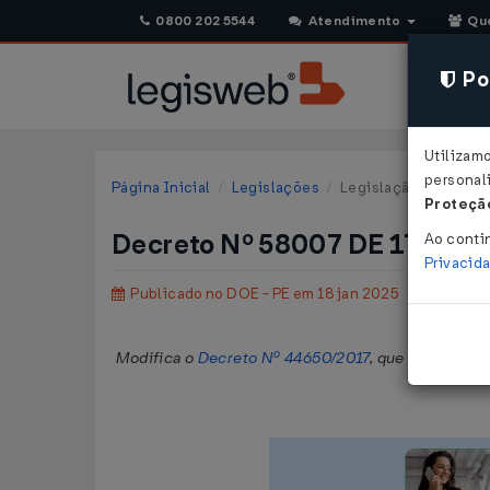
0800 202 5544
Atendimento
Qu
Pol
Utilizam
personali
Página Inicial
Legislações
Legislação Estadual
Proteção
Decreto Nº 58007 DE 17/01/
Ao conti
Privacid
Publicado no DOE - PE em 18 jan 2025
Modifica o
Decreto Nº 44650/2017
, que regulamen