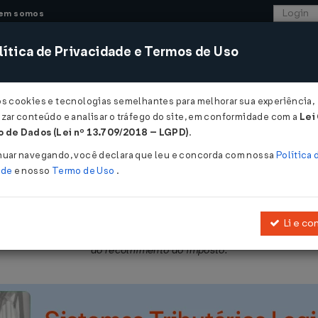
em somos
ítica de Privacidade e Termos de Uso
CONSULTORIA
SISTEMAS
COMÉRCIO EXTER
os cookies e tecnologias semelhantes para melhorar sua experiência,
zar conteúdo e analisar o tráfego do site, em conformidade com a
Lei
 - Pernambuco
 de Dados (Lei nº 13.709/2018 – LGPD)
.
2025
nuar navegando, você declara que leu e concorda com nossa
Política 
ade
e nosso
Termo de Uso
.
Li e co
ta a
Lei Nº 15730/2016
, que dispõe sobre o RICMS/PR, relativament
do recolhimento do imposto.