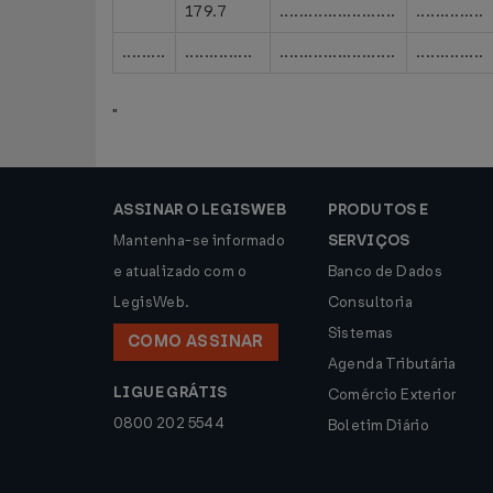
179.7
........................
..............
.........
..............
........................
..............
"
ASSINAR O LEGISWEB
PRODUTOS E
Mantenha-se informado
SERVIÇOS
e atualizado com o
Banco de Dados
LegisWeb.
Consultoria
Sistemas
COMO ASSINAR
Agenda Tributária
LIGUE GRÁTIS
Comércio Exterior
0800 202 5544
Boletim Diário