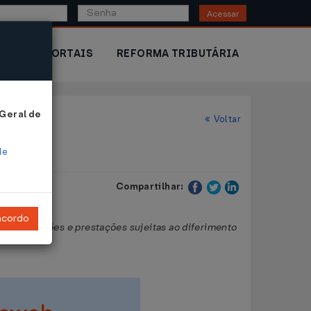
Acessar
IOR
PORTAIS
REFORMA TRIBUTÁRIA
 Geral de
Voltar
de
Compartilhar:
ncordo
e a operações e prestações sujeitas ao diferimento