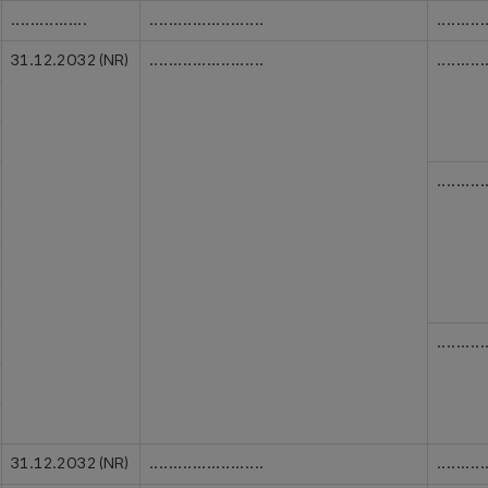
................
........................
..........
31.12.2032 (NR)
........................
..........
..........
..........
31.12.2032 (NR)
........................
..........