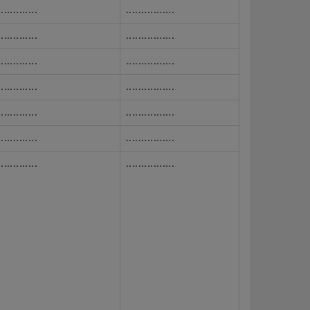
.............
................
.............
................
.............
................
.............
................
.............
................
.............
................
.............
................