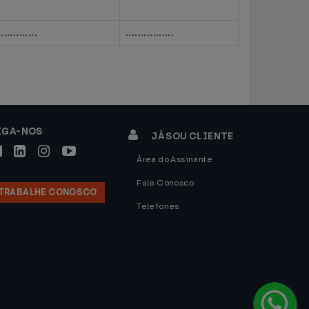
.............
................
IGA-NOS
JÁ SOU CLIENTE
Área do Assinante
Fale Conosco
TRABALHE CONOSCO
Telefones