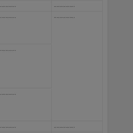
.............
................
.............
................
.............
.............
.............
................