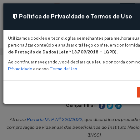
Política de Privacidade e Termos de Uso
Utilizamos cookies e tecnologias semelhantes para melhorar sua
Acessar
personalizar conteúdo e analisar o tráfego do site, em conformi
de Proteção de Dados (Lei nº 13.709/2018 – LGPD)
.
Ao continuar navegando, você declara que leu e concorda com n
Página Inicial
Legislações
Legislação Federal
Privacidade
e nosso
Termo de Uso
.
Portaria MPS Nº 83 DE 15/01/2025
Publicado no DOU em 17 jan 2025
Compartilhar:
Altera a
Portaria MTP Nº 220/2022
, que disciplina os procedi
comprovação de vida anual dos beneficiários do Instituto Nacio
(INSS).