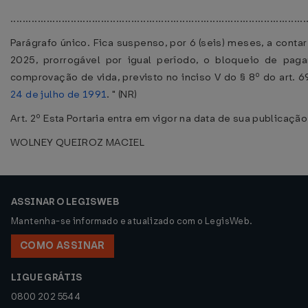
..................................................................................................
Parágrafo único. Fica suspenso, por 6 (seis) meses, a contar
2025, prorrogável por igual período, o bloqueio de pag
comprovação de vida, previsto no inciso V do § 8º do art. 
24 de julho de 1991
. " (NR)
Art. 2º Esta Portaria entra em vigor na data de sua publicação
WOLNEY QUEIROZ MACIEL
ASSINAR O LEGISWEB
Mantenha-se informado e atualizado com o LegisWeb.
COMO ASSINAR
LIGUE GRÁTIS
0800 202 5544