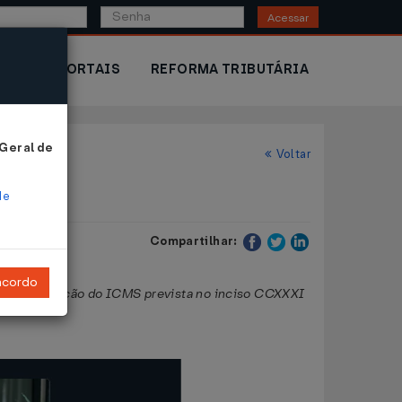
Acessar
IOR
PORTAIS
REFORMA TRIBUTÁRIA
 Geral de
Voltar
de
Compartilhar:
ncordo
 lista de isenção do ICMS prevista no inciso CCXXXI