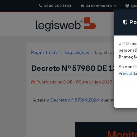
0800 202 5544
Atendimento
Qu
Pol
Utilizam
personali
Página Inicial
Legislações
Legislação Estadual 
Proteção
Decreto Nº 57980 DE 13/01/
Ao conti
Privacid
Publicado no DOE - RS em 14 jan 2025
Altera o
Decreto Nº 57964/2024
, que modifica o 