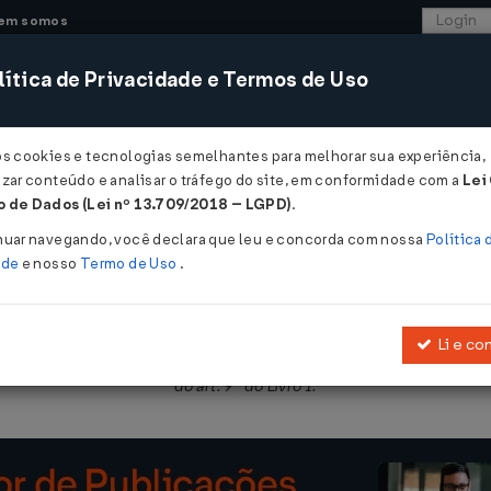
em somos
ítica de Privacidade e Termos de Uso
CONSULTORIA
SISTEMAS
COMÉRCIO EXTER
os cookies e tecnologias semelhantes para melhorar sua experiência,
zar conteúdo e analisar o tráfego do site, em conformidade com a
Lei
- Rio Grande do Sul
 de Dados (Lei nº 13.709/2018 – LGPD)
.
2025
nuar navegando, você declara que leu e concorda com nossa
Política 
ade
e nosso
Termo de Uso
.
Li e co
RICMS/RS, aprovado pelo
Decreto Nº 37699/1997
, incluindo itens a
do art. 9º do Livro I.