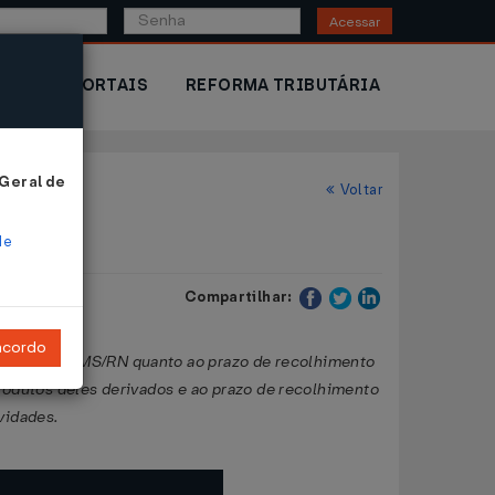
Acessar
IOR
PORTAIS
REFORMA TRIBUTÁRIA
 Geral de
Voltar
de
Compartilhar:
ncordo
caram o RICMS/RN quanto ao prazo de recolhimento
rodutos deles derivados e ao prazo de recolhimento
vidades.