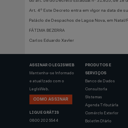
do art. 58 do Decreto Estadual nº 31.825, de 18 
Art. 4º Este Decreto entra em vigor na data de s
Palácio de Despachos de Lagoa Nova, em Natal/
FÁTIMA BEZERRA
Carlos Eduardo Xavier
ASSINAR O LEGISWEB
PRODUTOS E
Mantenha-se informado
SERVIÇOS
e atualizado com o
Banco de Dados
LegisWeb.
Consultoria
Sistemas
COMO ASSINAR
Agenda Tributária
LIGUE GRÁTIS
Comércio Exterior
0800 202 5544
Boletim Diário