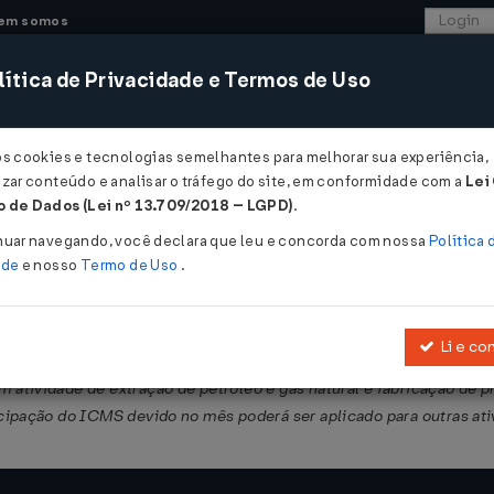
em somos
ítica de Privacidade e Termos de Uso
CONSULTORIA
SISTEMAS
COMÉRCIO EXTER
os cookies e tecnologias semelhantes para melhorar sua experiência,
zar conteúdo e analisar o tráfego do site, em conformidade com a
Lei
- Rio Grande do Norte
 de Dados (Lei nº 13.709/2018 – LGPD)
.
2024
nuar navegando, você declara que leu e concorda com nossa
Política 
ade
e nosso
Termo de Uso
.
Li e co
o Decreto Nº 32985/2023 e do
Decreto Nº 33063/2023
, que modifi
atividade de extração de petróleo e gás natural e fabricação de p
cipação do ICMS devido no mês poderá ser aplicado para outras ati