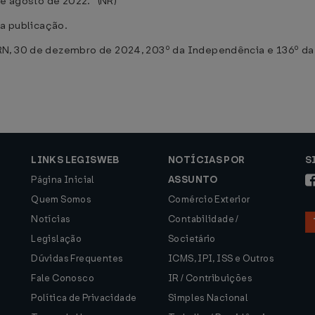
de agosto de 2022.” (NR)
ua publicação.
RN, 30 de dezembro de 2024, 203º da Independência e 136º da
LINKS LEGISWEB
NOTÍCIAS POR
S
Página Inicial
ASSUNTO
Quem Somos
Comércio Exterior
Notícias
Contabilidade /
Legislação
Societário
Dúvidas Frequentes
ICMS, IPI, ISS e Outros
Fale Conosco
IR / Contribuições
Política de Privacidade
Simples Nacional