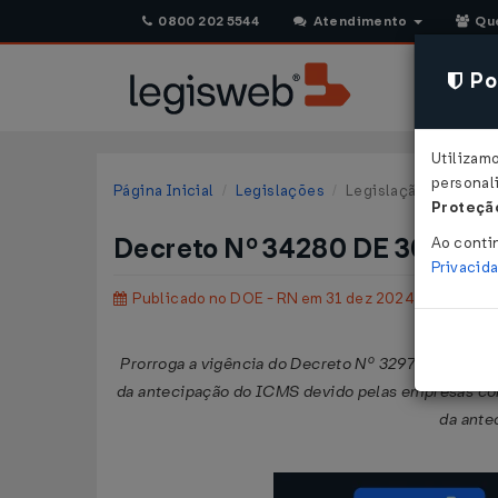
0800 202 5544
Atendimento
Qu
Pol
Utilizam
personali
Página Inicial
Legislações
Legislação Estadual 
Proteção
Decreto Nº 34280 DE 30/12/
Ao conti
Privacid
Publicado no DOE - RN em 31 dez 2024
Prorroga a vigência do Decreto Nº 32979/2023, d
da antecipação do ICMS devido pelas empresas com 
da ante