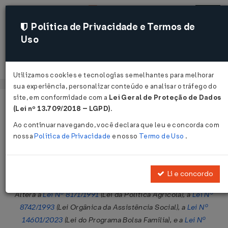
Política de Privacidade e Termos de
Uso
Acessar
Utilizamos cookies e tecnologias semelhantes para melhorar
sua experiência, personalizar conteúdo e analisar o tráfego do
site, em conformidade com a
Lei Geral de Proteção de Dados
Página Inicial
Legislações
Legislação Federal
Voltar
(Lei nº 13.709/2018 – LGPD)
.
Ao continuar navegando, você declara que leu e concorda com
Lei Nº 15077 DE 27/12/2024
nossa
Política de Privacidade
e nosso
Termo de Uso
.
Publicado no DOU em 27 dez 2024
Compartilhar:
Li e concordo
Altera a
Lei Nº 8171/1991
(Lei da Política Agrícola), a
Lei Nº
8742/1993
(Lei Orgânica da Assistência Social), a
Lei Nº
14601/2023
(Lei do Programa Bolsa Família), e a
Lei Nº