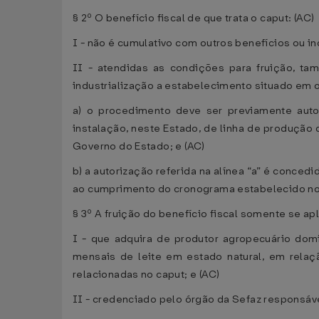
§ 2º O benefício fiscal de que trata o caput: (AC)
I - não é cumulativo com outros benefícios ou inc
II - atendidas as condições para fruição, ta
industrialização a estabelecimento situado em 
a) o procedimento deve ser previamente aut
instalação, neste Estado, de linha de produção
Governo do Estado; e (AC)
b) a autorização referida na alínea “a” é conce
ao cumprimento do cronograma estabelecido no 
§ 3º A fruição do benefício fiscal somente se apl
I - que adquira de produtor agropecuário domi
mensais de leite em estado natural, em relaçã
relacionadas no caput; e (AC)
II - credenciado pelo órgão da Sefaz responsáve