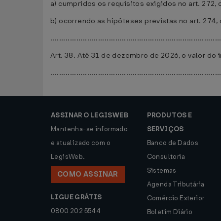
a) cumpridos os requisitos exigidos no art. 272
b) ocorrendo as hipóteses previstas no art. 274
..............................................................................
Art. 38. Até 31 de dezembro de 2026, o valor do
..............................................................................
ASSINAR O LEGISWEB
PRODUTOS E
Mantenha-se informado
SERVIÇOS
e atualizado com o
Banco de Dados
LegisWeb.
Consultoria
Sistemas
COMO ASSINAR
Agenda Tributária
LIGUE GRÁTIS
Comércio Exterior
0800 202 5544
Boletim Diário