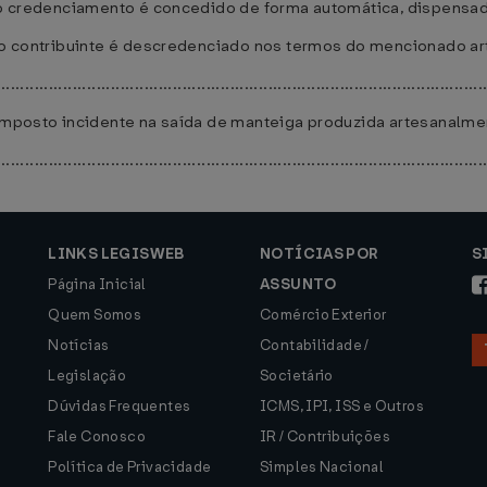
, o credenciamento é concedido de forma automática, dispensada
, o contribuinte é descredenciado nos termos do mencionado art
......................................................................................................
 imposto incidente na saída de manteiga produzida artesanalmen
......................................................................................................
LINKS LEGISWEB
NOTÍCIAS POR
S
Página Inicial
ASSUNTO
Quem Somos
Comércio Exterior
Notícias
Contabilidade /
Legislação
Societário
Dúvidas Frequentes
ICMS, IPI, ISS e Outros
Fale Conosco
IR / Contribuições
Política de Privacidade
Simples Nacional