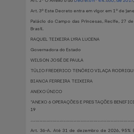
Art. 2º O Anexo 6 do
Decreto nº 44.650, de 2017
Art. 3º Este Decreto entra em vigor em 1º de jan
Palácio do Campo das Princesas, Recife, 27 d
Brasil.
RAQUEL TEIXEIRA LYRA LUCENA
Governadora do Estado
WILSON JOSÉ DE PAULA
TÚLIO FREDERICO TENÓRIO VILAÇA RODRIGU
BIANCA FERREIRA TEIXEIRA
ANEXO ÚNICO
“ANEXO 6 OPERAÇÕES E PRESTAÇÕES BENEFI
19
..............................................................................
Art. 36-A. Até 31 de dezembro de 2026, 95% (