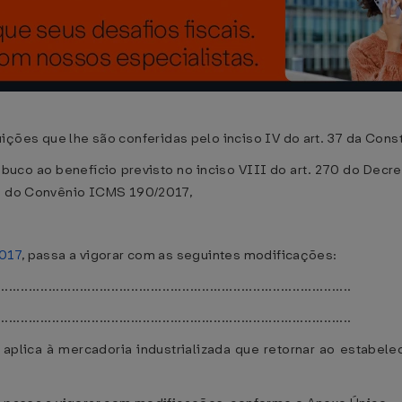
s que lhe são conferidas pelo inciso IV do art. 37 da Consti
 ao benefício previsto no inciso VIII do art. 270 do Decret
ra do Convênio ICMS 190/2017,
2017
, passa a vigorar com as seguintes modificações:
.......................................................................................
..........................................................................................
 aplica à mercadoria industrializada que retornar ao estabe