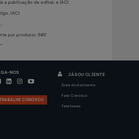
 a publicação de edital; e (AC)
igo. (AC)
...
te por produtor. (NR)
.”
IGA-NOS
JÁ SOU CLIENTE
Área do Assinante
Fale Conosco
TRABALHE CONOSCO
Telefones