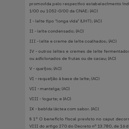
promovida pelo respectivo estabelecimento indu
1/00 ou 1052-0/00 da CNAE: (AC)
I - leite tipo “longa vida” (UHT); (AC)
II - leite condensado; (AC)
III - leite e creme de leite coalhados; (AC)
IV - outros leites e cremes de leite fermentad
ou adicionados de frutas ou de cacau; (AC)
V - queijos; (AC)
VI - requeijão à base de leite; (AC)
VII - manteiga; (AC)
VIII - iogurte; e (AC)
IX - bebida láctea com sabor. (AC)
§ 1º O benefício fiscal previsto no caput deco
VIII do artigo 270 do Decreto nº 13.780, de 16 