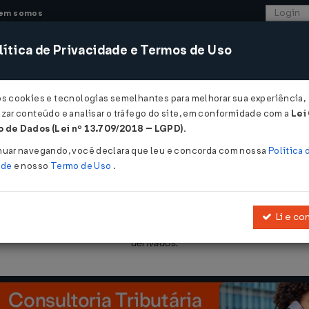
em somos
ítica de Privacidade e Termos de Uso
CONSULTORIA
SISTEMAS
COMÉRCIO EXTER
os cookies e tecnologias semelhantes para melhorar sua experiência,
zar conteúdo e analisar o tráfego do site, em conformidade com a
Lei
 - Pernambuco
 de Dados (Lei nº 13.709/2018 – LGPD)
.
024
nuar navegando, você declara que leu e concorda com nossa
Política 
ade
e nosso
Termo de Uso
.
Li e co
44650/2017
, que regulamenta o ICMS, relativamente à concessão de
derivados.