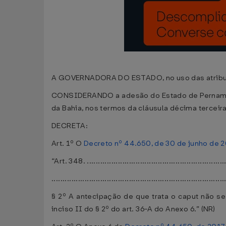
A GOVERNADORA DO ESTADO, no uso das atribuiçõe
CONSIDERANDO a adesão do Estado de Pernambuco
da Bahia, nos termos da cláusula décima tercei
DECRETA:
Art. 1º O
Decreto nº 44.650, de 30 de junho de 
“Art. 348. .................................................................
..............................................................................
§ 2º A antecipação de que trata o caput não se
inciso II do § 2º do art. 36-A do Anexo 6.” (NR)