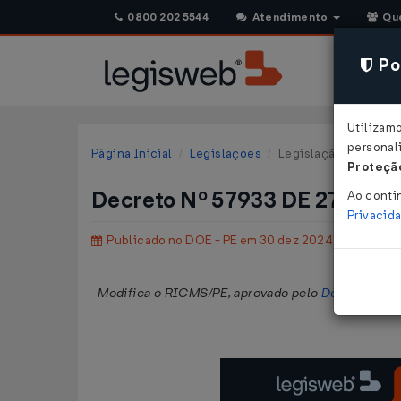
0800 202 5544
Atendimento
Qu
Pol
Utilizam
personali
Página Inicial
Legislações
Legislação Estadual
Proteção
Decreto Nº 57933 DE 27/12/2
Ao conti
Privacid
Publicado no DOE - PE em 30 dez 2024
Modifica o RICMS/PE, aprovado pelo
Decreto Nº 