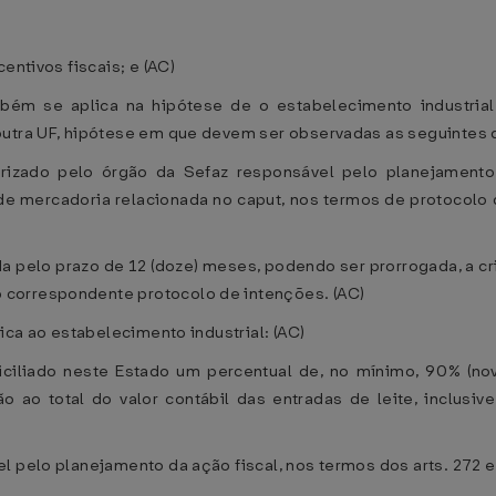
entivos fiscais; e (AC)
mbém se aplica na hipótese de o estabelecimento industrial
outra UF, hipótese em que devem ser observadas as seguintes 
orizado pelo órgão da Sefaz responsável pelo planejament
 de mercadoria relacionada no caput, nos termos de protocolo
dida pelo prazo de 12 (doze) meses, podendo ser prorrogada, a c
correspondente protocolo de intenções. (AC)
ica ao estabelecimento industrial: (AC)
ciliado neste Estado um percentual de, no mínimo, 90% (nov
o ao total do valor contábil das entradas de leite, inclusiv
l pelo planejamento da ação fiscal, nos termos dos arts. 272 e