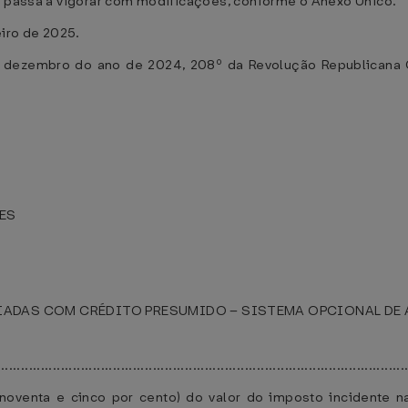
, passa a vigorar com modificações, conforme o Anexo Único.
eiro de 2025.
e dezembro do ano de 2024, 208º da Revolução Republicana 
ES
CIADAS COM CRÉDITO PRESUMIDO – SISTEMA OPCIONAL DE
......................................................................................................
noventa e cinco por cento) do valor do imposto incidente na