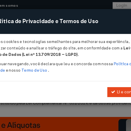
em somos
ítica de Privacidade e Termos de Uso
CONSULTORIA
SISTEMAS
COMÉRCIO EXTER
os cookies e tecnologias semelhantes para melhorar sua experiência,
zar conteúdo e analisar o tráfego do site, em conformidade com a
Lei
- Mato Grosso
 de Dados (Lei nº 13.709/2018 – LGPD)
.
17/12/2024
nuar navegando, você declara que leu e concorda com nossa
Política 
ade
e nosso
Termo de Uso
.
Li e co
o na
Lei Nº 7958/2003
, que define o Plano de Desenvolvimento de M
nstituído pela Lei Complementar Nº 631/2019, e dá outras providênc