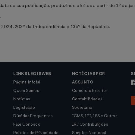
data de sua publicação, produzindo efeitos a partir de 1º de ja
.
 2024, 203º da Independência e 136º da República.
LINKS LEGISWEB
NOTÍCIAS POR
S
Página Inicial
ASSUNTO
Quem Somos
Comércio Exterior
Notícias
Contabilidade /
Legislação
Societário
Dúvidas Frequentes
ICMS, IPI, ISS e Outros
Fale Conosco
IR / Contribuições
Política de Privacidade
Simples Nacional