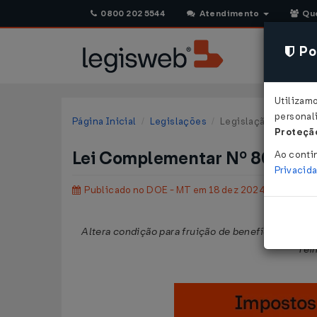
0800 202 5544
Atendimento
Qu
Pol
Utilizam
personali
Página Inicial
Legislações
Legislação Estadual 
Proteção
Lei Complementar Nº 801 DE 
Ao conti
Privacid
Publicado no DOE - MT em 18 dez 2024
Altera condição para fruição de benefício previst
rei