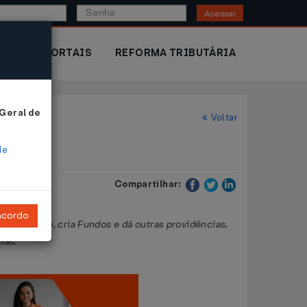
Acessar
IOR
PORTAIS
REFORMA TRIBUTÁRIA
 Geral de
Voltar
de
Compartilhar:
ncordo
ato Grosso, cria Fundos e dá outras providências,
ias.