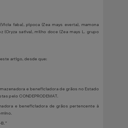
 (Vicia faba), pipoca (Zea mays everta), mamona
oz (Oryza sativa), milho doce (Zea mays L. grupo
este artigo, desde que:
armazenadora e beneficiadora de grãos no Estado
evistas pelo CONDEPRODEMAT.
enadora e beneficiadora de grãos pertencente à
ômino.
-B.”