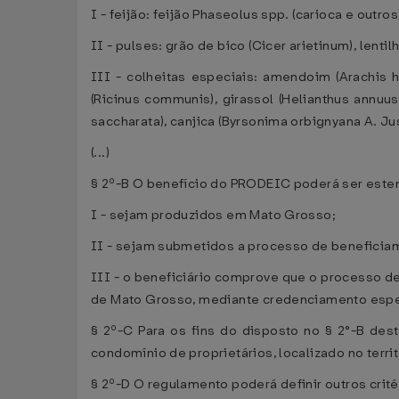
I - feijão: feijão Phaseolus spp. (carioca e outros
II - pulses: grão de bico (Cicer arietinum), lentilh
III - colheitas especiais: amendoim (Arachis h
(Ricinus communis), girassol (Helianthus annuus
saccharata), canjica (Byrsonima orbignyana A. Juss
(...)
§ 2º-B O benefício do PRODEIC poderá ser esten
I - sejam produzidos em Mato Grosso;
II - sejam submetidos a processo de beneficiam
III - o beneficiário comprove que o processo d
de Mato Grosso, mediante credenciamento espec
§ 2º-C Para os fins do disposto no § 2°-B des
condomínio de proprietários, localizado no terr
§ 2º-D O regulamento poderá definir outros crit