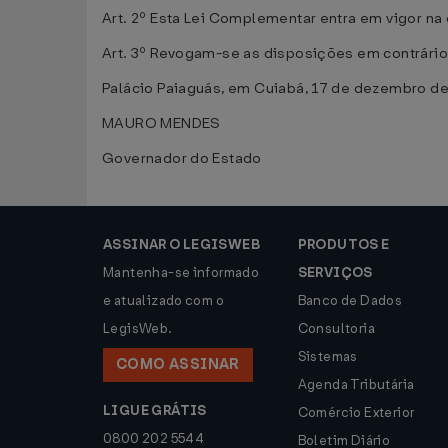
Art. 2º Esta Lei Complementar entra em vigor na 
Art. 3º Revogam-se as disposições em contrário
Palácio Paiaguás, em Cuiabá, 17 de dezembro de
MAURO MENDES
Governador do Estado
ASSINAR O LEGISWEB
PRODUTOS E
Mantenha-se informado
SERVIÇOS
e atualizado com o
Banco de Dados
LegisWeb.
Consultoria
Sistemas
COMO ASSINAR
Agenda Tributária
LIGUE GRÁTIS
Comércio Exterior
0800 202 5544
Boletim Diário