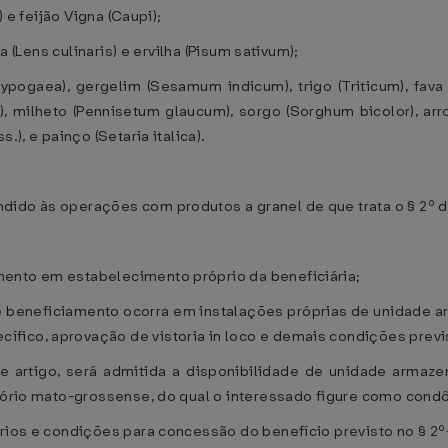
) e feijão Vigna (Caupi);
a (Lens culinaris) e ervilha (Pisum sativum);
ypogaea), gergelim (Sesamum indicum), trigo (Triticum), fava
), milheto (Pennisetum glaucum), sorgo (Sorghum bicolor), arr
.), e painço (Setaria italica).
dido às operações com produtos a granel de que trata o § 2º d
ento em estabelecimento próprio da beneficiária;
e beneficiamento ocorra em instalações próprias de unidade 
ífico, aprovação de vistoria in loco e demais condições pr
te artigo, será admitida a disponibilidade de unidade armaz
itório mato-grossense, do qual o interessado figure como cond
érios e condições para concessão do benefício previsto no § 2º