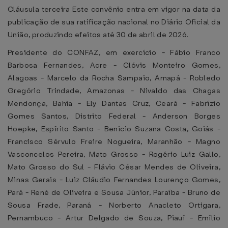
Cláusula terceira Este convênio entra em vigor na data da
publicação de sua ratificação nacional no Diário Oficial da
União, produzindo efeitos até 30 de abril de 2026.
Presidente do CONFAZ, em exercício - Fábio Franco
Barbosa Fernandes, Acre - Clóvis Monteiro Gomes,
Alagoas - Marcelo da Rocha Sampaio, Amapá - Robledo
Gregório Trindade, Amazonas - Nivaldo das Chagas
Mendonça, Bahia - Ely Dantas Cruz, Ceará - Fabrízio
Gomes Santos, Distrito Federal - Anderson Borges
Hoepke, Espírito Santo - Benicio Suzana Costa, Goiás -
Francisco Sérvulo Freire Nogueira, Maranhão - Magno
Vasconcelos Pereira, Mato Grosso - Rogério Luiz Gallo,
Mato Grosso do Sul - Flávio César Mendes de Oliveira,
Minas Gerais - Luiz Cláudio Fernandes Lourenço Gomes,
Pará - René de Oliveira e Sousa Júnior, Paraíba - Bruno de
Sousa Frade, Paraná - Norberto Anacleto Ortigara,
Pernambuco - Artur Delgado de Souza, Piauí - Emílio