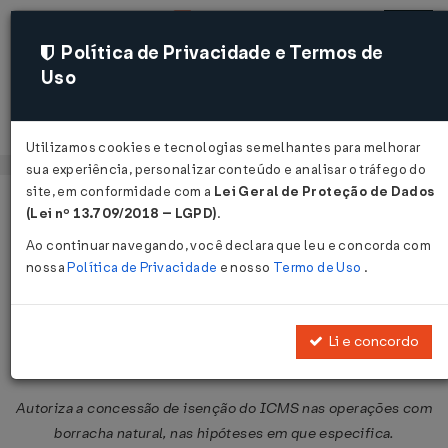
Política de Privacidade e Termos de
Uso
Acessar
Utilizamos cookies e tecnologias semelhantes para melhorar
sua experiência, personalizar conteúdo e analisar o tráfego do
site, em conformidade com a
Lei Geral de Proteção de Dados
Página Inicial
Legislações
Legislação Federal
Voltar
(Lei nº 13.709/2018 – LGPD)
.
Ao continuar navegando, você declara que leu e concorda com
Convênio ICMS Nº 136 DE
nossa
Política de Privacidade
e nosso
Termo de Uso
.
06/12/2024
Publicado no DOU em 10 dez 2024
Li e concordo
Compartilhar:
Autoriza a concessão de isenção do ICMS nas operações com
borracha natural, nas hipóteses em que especifica.