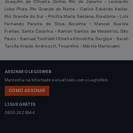
Joaquim de Oliveira Júnior, Rio de Janeiro - Leonardo
Lobo Pires, Rio Grande do Norte - Carlos Eduardo Xavier,
Rio Grande do Sul - Pricilla Maria Santana, Rondônia - Luis
Fernando Pereira da Silva, Roraima - Manoel Sueide
Freitas, Santa Catarina - Ramon Santos de Medeiros, São
Paulo - Samuel Yoshiaki Oliveira Kinoshita, Sergipe - Sarah
Tarsila Araujo Andreozzi, Tocantins - Márcia Mantovani.
ASSINAR O LEGISWEB
Mantenha-se informado e atualizado com o LegisWeb.
COMO ASSINAR
LIGUE GRÁTIS
0800 202 5544