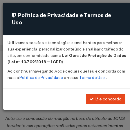
Política de Privacidade e Termos de
Uso
Acessar
Utilizamos cookies e tecnologias semelhantes para melhorar
sua experiência, personalizar conteúdo e analisar o tráfego do
site, em conformidade com a
Lei Geral de Proteção de Dados
Página Inicial
Legislações
Legislação Federal
Voltar
(Lei nº 13.709/2018 – LGPD)
.
Ao continuar navegando, você declara que leu e concorda com
Convênio ICMS Nº 129 DE
nossa
Política de Privacidade
e nosso
Termo de Uso
.
06/12/2024
Publicado no DOU em 10 dez 2024
Li e concordo
Compartilhar:
Autoriza a concessão de redução na base de cálculo do ICMS
incidente nas operações realizadas pelos estabelecimentos