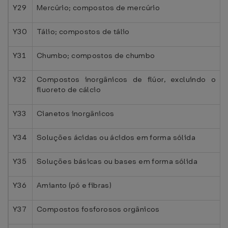
Y29
Mercúrio; compostos de mercúrio
Y30
Tálio; compostos de tálio
Y31
Chumbo; compostos de chumbo
Y32
Compostos inorgânicos de flúor, excluindo o
fluoreto de cálcio
Y33
Cianetos inorgânicos
Y34
Soluções ácidas ou ácidos em forma sólida
Y35
Soluções básicas ou bases em forma sólida
Y36
Amianto (pó e fibras)
Y37
Compostos fosforosos orgânicos