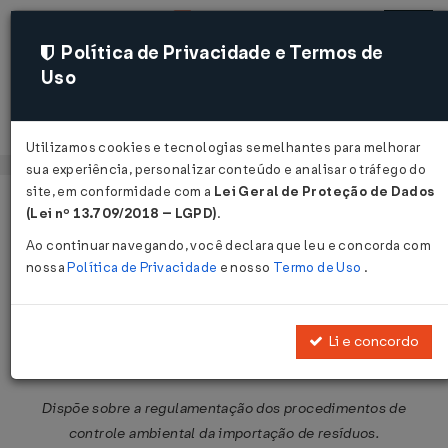
Política de Privacidade e Termos de
Uso
Acessar
Utilizamos cookies e tecnologias semelhantes para melhorar
sua experiência, personalizar conteúdo e analisar o tráfego do
site, em conformidade com a
Lei Geral de Proteção de Dados
Página Inicial
Legislações
Legislação Federal
Voltar
(Lei nº 13.709/2018 – LGPD)
.
Ao continuar navegando, você declara que leu e concorda com
Instrução Normativa IBAMA Nº 24
nossa
Política de Privacidade
e nosso
Termo de Uso
.
DE 04/12/2024
Publicado no DOU em 6 dez 2024
Li e concordo
Compartilhar:
Dispõe sobre a regulamentação dos procedimentos de
controle ambiental da importação de resíduos.