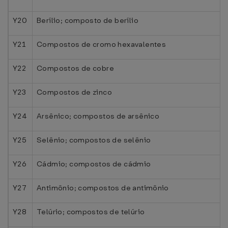
Y20
Berílio; composto de berílio
Y21
Compostos de cromo hexavalentes
Y22
Compostos de cobre
Y23
Compostos de zinco
Y24
Arsênico; compostos de arsênico
Y25
Selênio; compostos de selênio
Y26
Cádmio; compostos de cádmio
Y27
Antimônio; compostos de antimônio
Y28
Telúrio; compostos de telúrio