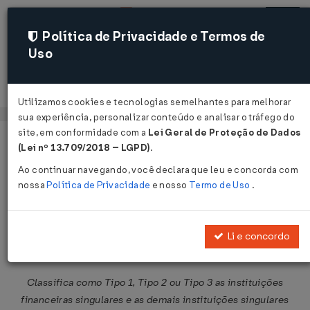
Política de Privacidade e Termos de
Uso
Acessar
Utilizamos cookies e tecnologias semelhantes para melhorar
sua experiência, personalizar conteúdo e analisar o tráfego do
site, em conformidade com a
Lei Geral de Proteção de Dados
Página Inicial
Legislações
Legislação Federal
Voltar
(Lei nº 13.709/2018 – LGPD)
.
Ao continuar navegando, você declara que leu e concorda com
Resolução BCB Nº 436 DE
nossa
Política de Privacidade
e nosso
Termo de Uso
.
28/11/2024
Publicado no DOU em 2 dez 2024
Li e concordo
Compartilhar:
Classifica como Tipo 1, Tipo 2 ou Tipo 3 as instituições
financeiras singulares e as demais instituições singulares