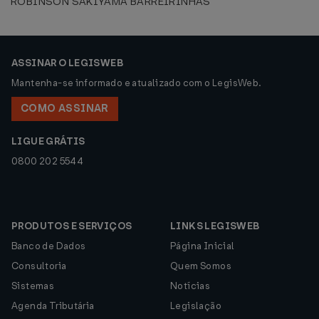
ROBINSON SAKIYAMA BARREIRINHAS
ASSINAR O LEGISWEB
Mantenha-se informado e atualizado com o LegisWeb.
COMO ASSINAR
LIGUE GRÁTIS
0800 202 5544
PRODUTOS E SERVIÇOS
LINKS LEGISWEB
Banco de Dados
Página Inicial
Consultoria
Quem Somos
Sistemas
Notícias
Agenda Tributária
Legislação