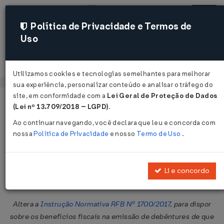
Política de Privacidade e Termos de
Uso
Acessar
Utilizamos cookies e tecnologias semelhantes para melhorar
sua experiência, personalizar conteúdo e analisar o tráfego do
site, em conformidade com a
Lei Geral de Proteção de Dados
Página Inicial
Legislações
Legislação Federal
Voltar
(Lei nº 13.709/2018 – LGPD)
.
Ao continuar navegando, você declara que leu e concorda com
Instrução Normativa RFB Nº 2235
nossa
Política de Privacidade
e nosso
Termo de Uso
.
DE 22/11/2024
Publicado no DOU em 26 nov 2024
Li e concordo
Compartilhar:
Altera a
Instrução Normativa RFB Nº 1700/2017
, para dispor
sobre os benefícios fiscais na emissão de debêntures de que