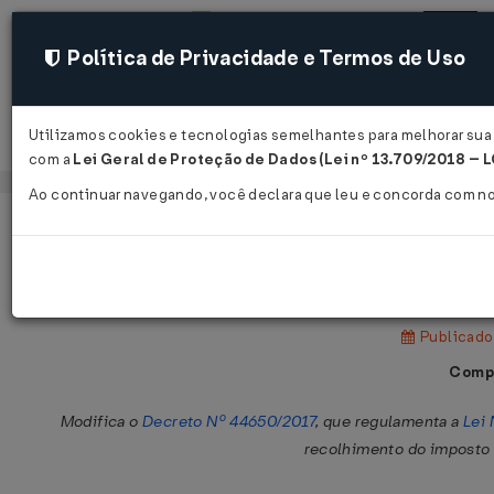
Política de Privacidade e Termos de Uso
Utilizamos cookies e tecnologias semelhantes para melhorar sua 
Acessar
com a
Lei Geral de Proteção de Dados (Lei nº 13.709/2018 – 
Ao continuar navegando, você declara que leu e concorda com n
Página Inicial
Legislações
Legislação Estadual - Pernambuc
Decreto Nº 57690 DE 22/11/2024
Publicado 
Compa
Modifica o
Decreto Nº 44650/2017
, que regulamenta a
Lei
recolhimento do imposto 