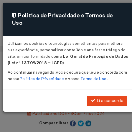
Política de Privacidade e Termos de
Uso
Acessar
Utilizamos cookies e tecnologias semelhantes para melhorar
sua experiência, personalizar conteúdo e analisar o tráfego do
site, em conformidade com a
Lei Geral de Proteção de Dados
Página Inicial
Legislações
(Lei nº 13.709/2018 – LGPD)
.
Legislação Estadual - Santa Catarina
Ao continuar navegando, você declara que leu e concorda com
nossa
Política de Privacidade
e nosso
Termo de Uso
.
Voltar
Decreto Nº 759 DE 07/11/2024
Li e concordo
Publicado no DOE - SC em 7 nov 2024
Compartilhar: