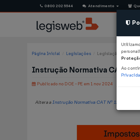
0800 202 5544
Atendimento
Qu
Pol
Utilizam
personali
Página Inicial
Legislações
Legislação Estadual
Proteção
Instrução Normativa CAT Nº 
Ao conti
Privacid
Publicado no DOE - PE em 1 nov 2024
Altera a
Instrução Normativa CAT Nº 12/2024
, qu