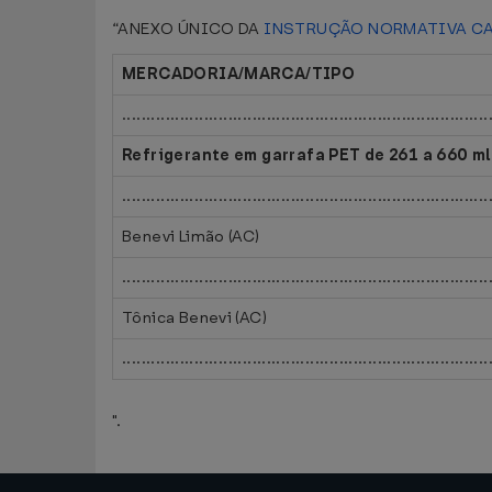
“ANEXO ÚNICO DA
INSTRUÇÃO NORMATIVA CAT
MERCADORIA/MARCA/TIPO
............................................................................
Refrigerante em garrafa PET de 261 a 660 ml
............................................................................
Benevi Limão (AC)
............................................................................
Tônica Benevi (AC)
............................................................................
".