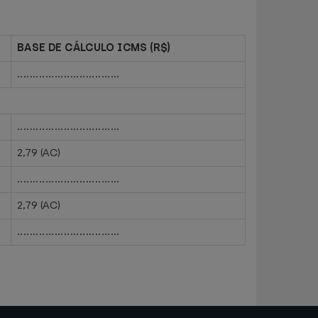
BASE DE CÁLCULO ICMS (R$)
.................................
.................................
2,79 (AC)
.................................
2,79 (AC)
.................................