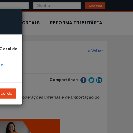
Acessar
IOR
PORTAIS
REFORMA TRIBUTÁRIA
 Geral de
Voltar
de
Compartilhar:
ncordo
butária, nas operações internas e de importação do