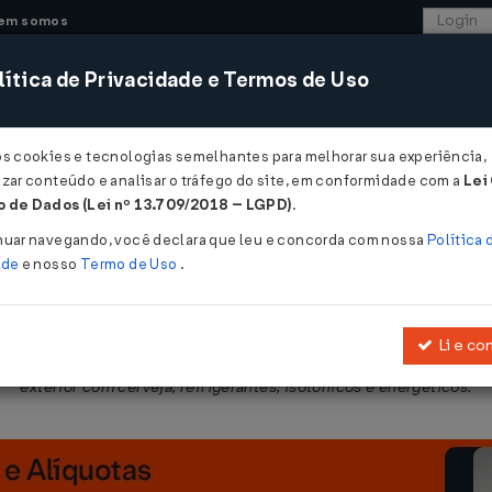
em somos
ítica de Privacidade e Termos de Uso
CONSULTORIA
SISTEMAS
COMÉRCIO EXTER
os cookies e tecnologias semelhantes para melhorar sua experiência,
zar conteúdo e analisar o tráfego do site, em conformidade com a
Lei
 - Pernambuco
 de Dados (Lei nº 13.709/2018 – LGPD)
.
16 DE 31/10/2024
nuar navegando, você declara que leu e concorda com nossa
Política 
ade
e nosso
Termo de Uso
.
Li e co
e estabelece a base de cálculo do ICMS devido por substituição tri
exterior com cerveja, refrigerantes, isotônicos e energéticos.