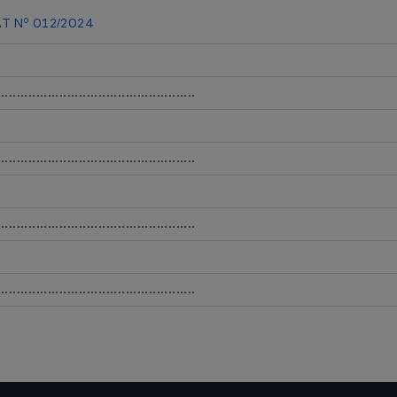
 Nº 012/2024
...................................................
...................................................
...................................................
...................................................