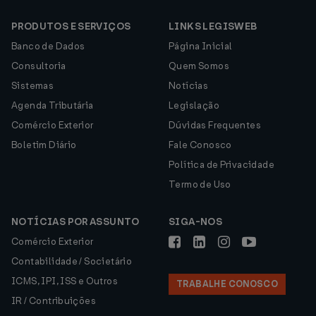
PRODUTOS E SERVIÇOS
LINKS LEGISWEB
Banco de Dados
Página Inicial
Consultoria
Quem Somos
Sistemas
Notícias
Agenda Tributária
Legislação
Comércio Exterior
Dúvidas Frequentes
Boletim Diário
Fale Conosco
Política de Privacidade
Termo de Uso
NOTÍCIAS POR ASSUNTO
SIGA-NOS
Comércio Exterior
Contabilidade / Societário
ICMS, IPI, ISS e Outros
TRABALHE CONOSCO
IR / Contribuições