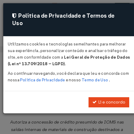
Política de Privacidade e Termos de
Uso
Acessar
Utilizamos cookies e tecnologias semelhantes para melhorar
sua experiência, personalizar conteúdo e analisar o tráfego do
site, em conformidade com a
Lei Geral de Proteção de Dados
Página Inicial
Legislações
Legislação Federal
Voltar
(Lei nº 13.709/2018 – LGPD)
.
Ao continuar navegando, você declara que leu e concorda com
Convênio ICMS Nº 125 DE
nossa
Política de Privacidade
e nosso
Termo de Uso
.
25/10/2024
Publicado no DOU em 31 out 2024
Li e concordo
Compartilhar:
Autoriza a concessão de crédito presumido de ICMS nas
saídas internas de materiais de construção destinados a