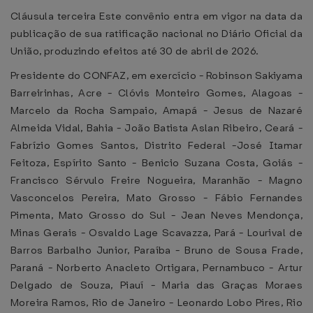
Cláusula terceira Este convênio entra em vigor na data da
publicação de sua ratificação nacional no Diário Oficial da
União, produzindo efeitos até 30 de abril de 2026.
Presidente do CONFAZ, em exercício - Robinson Sakiyama
Barreirinhas, Acre - Clóvis Monteiro Gomes, Alagoas -
Marcelo da Rocha Sampaio, Amapá - Jesus de Nazaré
Almeida Vidal, Bahia - João Batista Aslan Ribeiro, Ceará -
Fabrízio Gomes Santos, Distrito Federal -José Itamar
Feitoza, Espírito Santo - Benicio Suzana Costa, Goiás -
Francisco Sérvulo Freire Nogueira, Maranhão - Magno
Vasconcelos Pereira, Mato Grosso - Fábio Fernandes
Pimenta, Mato Grosso do Sul - Jean Neves Mendonça,
Minas Gerais - Osvaldo Lage Scavazza, Pará - Lourival de
Barros Barbalho Junior, Paraíba - Bruno de Sousa Frade,
Paraná - Norberto Anacleto Ortigara, Pernambuco - Artur
Delgado de Souza, Piauí - Maria das Graças Moraes
Moreira Ramos, Rio de Janeiro - Leonardo Lobo Pires, Rio