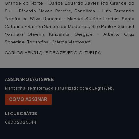
Grande do Norte - Carlos Eduardo Xavier, Rio Grande do
Sul - Ricardo Neves Pereira, Rondônia - Luis Fernando
Pereira da Silva, Roraima - Manoel Sueide Freitas, Santa
Catarina - Ramon Santos de Medeiros, São Paulo - Samuel
Yoshiaki Oliveira Kinoshita, Sergipe - Alberto Cruz
Schetine, Tocantins - Márcia Mantovani.
CARLOS HENRIQUE DE AZEVEDO OLIVEIRA
ASSINAR O LEGISWEB
Mantenha-se informado e atualizado com o LegisWeb.
COMO ASSINAR
LIGUE GRÁTIS
0800 202 5544