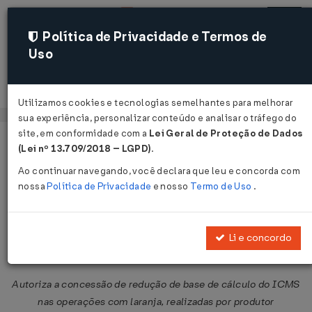
Política de Privacidade e Termos de
Uso
Acessar
Utilizamos cookies e tecnologias semelhantes para melhorar
sua experiência, personalizar conteúdo e analisar o tráfego do
site, em conformidade com a
Lei Geral de Proteção de Dados
Página Inicial
Legislações
Legislação Federal
Voltar
(Lei nº 13.709/2018 – LGPD)
.
Ao continuar navegando, você declara que leu e concorda com
Convênio ICMS Nº 115 DE
nossa
Política de Privacidade
e nosso
Termo de Uso
.
25/10/2024
Publicado no DOU em 31 out 2024
Li e concordo
Compartilhar:
Autoriza a concessão de redução de base de cálculo do ICMS
nas operações com laranja, realizadas por produtor