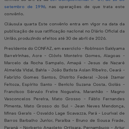
setembro de 1996
, nas operações de que trata este
convênio.
Cláusula quarta Este convênio entra em vigor na data da
publicação de sua ratificação nacional no Diário Oficial da
União, produzindo efeitos até 30 de abril de 2026.
Presidente do CONFAZ, em exercício - Robinson Sakiyama
Barreirinhas, Acre - Clóvis Monteiro Gomes, Alagoas -
Marcelo da Rocha Sampaio, Amapá - Jesus de Nazaré
Almeida Vidal, Bahia - João Batista Aslan Ribeiro, Ceará -
Fabrízio Gomes Santos, Distrito Federal -José Itamar
Feitoza, Espírito Santo - Benicio Suzana Costa, Goiás -
Francisco Sérvulo Freire Nogueira, Maranhão - Magno
Vasconcelos Pereira, Mato Grosso - Fábio Fernandes
Pimenta, Mato Grosso do Sul - Jean Neves Mendonça,
Minas Gerais - Osvaldo Lage Scavazza, Pará - Lourival de
Barros Barbalho Junior, Paraíba - Bruno de Sousa Frade,
Paraná - Norberto Anacleto Ortigara, Pernambuco - Artur