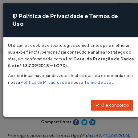
Política de Privacidade e Termos de
Uso
Acessar
Utilizamos cookies e tecnologias semelhantes para melhorar
sua experiência, personalizar conteúdo e analisar o tráfego do
site, em conformidade com a
Lei Geral de Proteção de Dados
Página Inicial
Legislações
Legislação Estadual - Bahia
(Lei nº 13.709/2018 – LGPD)
.
Ao continuar navegando, você declara que leu e concorda com
Voltar
nossa
Política de Privacidade
e nosso
Termo de Uso
.
Decreto Nº 23186 DE 25/10/2024
Li e concordo
Publicado no DOE - BA em 26 out 2024
Compartilhar:
Prorroga o prazo previsto no artigo 6º da
Lei Nº 14761/2024
,